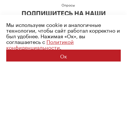
Опросы
ПОДПИШИТЕСЬ НА НАШИ
СОЦИАЛЬНЫЕ СЕТИ
Мы используем cookie и аналогичные
технологии, чтобы сайт работал корректно и
был удобнее. Нажимая «Ок», вы
соглашаетесь с
Политикой
конфиденциальности
.
Возрастное ограничение: 16+
Политика конфиденциальности
Ок
© 2026 Все права защищены