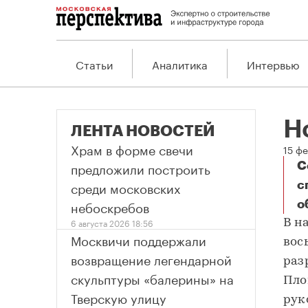
Статьи
Аналитика
Интервью
Н
ЛЕНТА НОВОСТЕЙ
Храм в форме свечи
15 ф
предложили построить
С
среди московских
с
небоскребов
о
Н
6 августа 2026 18:56
В н
Москвичи поддержали
вос
возвращение легендарной
раз
скульптуры «балерины» на
Пло
Тверскую улицу
рук