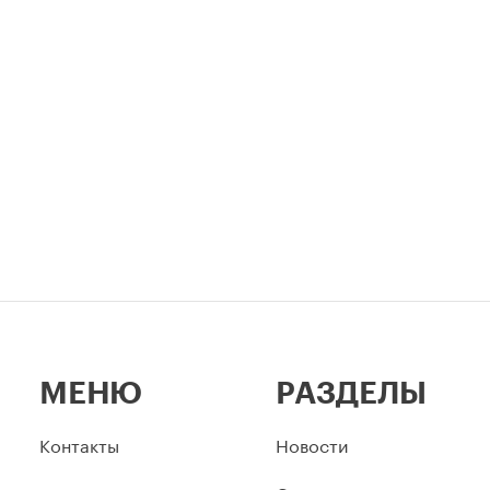
легендарный стадион —
неразрывно связаны в истор
столицы.
МЕНЮ
РАЗДЕЛЫ
Контакты
Новости