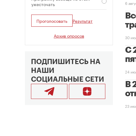
6 авг
ужесточать
Вс
Проголосовать
Результат
тр
Архив опросов
30 ию
С 
пя
ПОДПИШИТЕСЬ НА
НАШИ
24 ию
СОЦИАЛЬНЫЕ СЕТИ
В 
от
23 ию