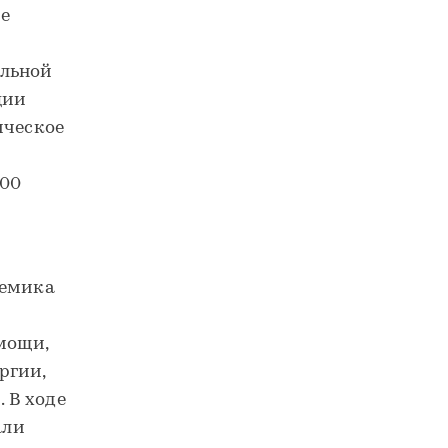
е
альной
ции
ическое
100
демика
мощи,
ргии,
 В ходе
али