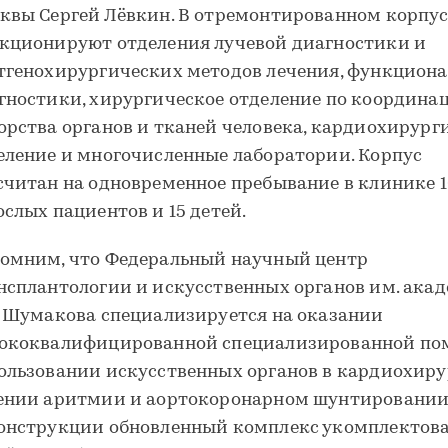
квы Сергей Лёвкин. В отремонтированном корпус
кционируют отделения лучевой диагностики и
тгенохирургических методов лечения, функцион
гностики, хирургическое отделение по координа
орства органов и тканей человека, кардиохирург
еление и многочисленные лаборатории. Корпус
считан на одновременное пребывание в клинике 
ослых пациентов и 15 детей.
омним, что Федеральный научный центр
нсплантологии и искусственных органов им. ака
. Шумакова специализируется на оказании
ококвалифицированной специализированной по
ользовании искусственных органов в кардиохиру
ении аритмии и аортокоронарном шунтировании.
онструкции обновленный комплекс укомплектов