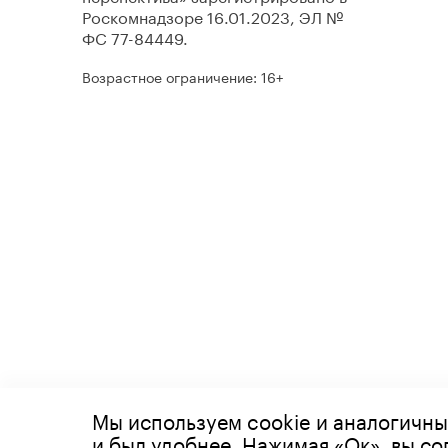
Роскомнадзоре 16.01.2023, ЭЛ №
ФС 77-84449.
Возрастное ограничение: 16+
Мы используем cookie и аналогичны
© 2026 Все права защищены
и был удобнее. Нажимая «Ок», вы с