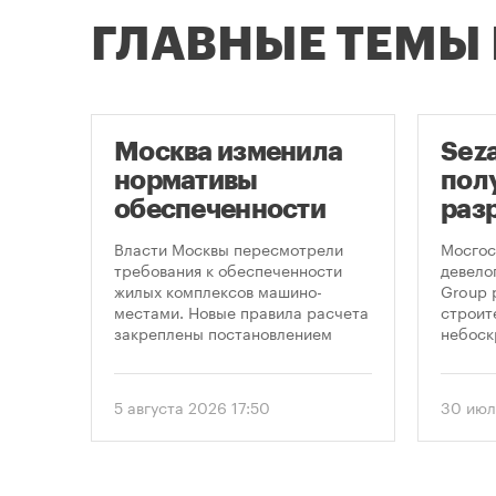
ГЛАВНЫЕ ТЕМЫ
ло
Москва изменила
Sez
ало
нормативы
пол
обеспеченности
раз
новостроек
стр
Власти Москвы пересмотрели
Мосгос
парковками
неб
пенно
требования к обеспеченности
девело
лемных
жилых комплексов машино-
Group 
«Мо
 раз
местами. Новые правила расчета
строит
в
закреплены постановлением
небоск
1
правительства Москвы № 2118-ПП
«Москв
от 5 августа 2026 года. Документ
предус
строя,
вводит дифференцированный
этажно
5 августа 2026 17:50
30 июл
подход к определению
метров
необходимого количества
парковок в зависимости от
торые
площади квартир и