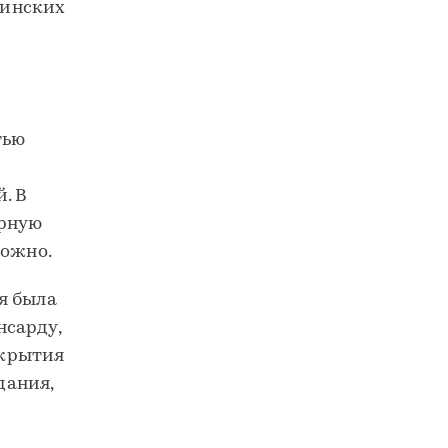
цинских
тью
. В
ерную
можно.
я была
нсарду,
екрытия
дания,