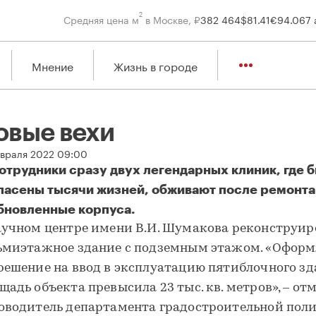
2
Средняя цена м
в Москве, ₽
382 464
$
81.41
€
94.06
7 
Мнение
Жизнь в городе
овые вехи
евраля 2022 09:00
отрудники сразу двух легендарных клиник, где 
пасены тысячи жизней, обживают после ремонта
бновленные корпуса.
овые вехи
аучном центре имени В.И. Шумакова реконструи
ьмиэтажное здание с подземным этажом. «Оформ
решение на ввод в эксплуатацию пятиблочного зд
щадь объекта превысила 23 тыс. кв. метров», – от
оводитель департамента градостроительной пол