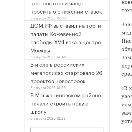
центров стали чаще
нов
просить о снижении ставок
тех
6 августа 2026 15:03
ДОМ.РФ выставил на торги
Зав
палаты Кожевенной
мед
слободы XVII века в центре
Инс
Москвы
обн
6 августа 2026 14:49
Зам
В июле в российских
пер
мегаполисах стартовало 26
сре
проектов новостроек
6 августа 2026 13:38
«В 
В Молжаниновском районе
уве
начали строить новую
изм
школу
зам
6 августа 2026 12:29
уст