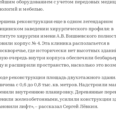
ейшим оборудованием с учетом передовых меди
нологий и мебелью.
ершена реконструкция еще в одном легендарном
ицинском заведении хирургического профиля: в
титуте хирургии имени А.В. Вишневского полнос
овили корпус № 4. Эта клиника располагается в
оскворечье, где исторически нет высотных зданий
вую очередь внутри корпуса обеспечили безбарь
ду и расширили пространство, насколько это воз
ходе реконструкции площадь двухэтажного здани
личена с 0,6 до 0,8 тыс. кв. метров. Надстроили ма
енили внутреннюю планировку. Деревянные пер
енили железобетонными, усилили конструкции з
ановили лифт», – рассказал Сергей Лёвкин.