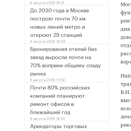
6 августа 2026 18:31
Мос
До 2030 года в Москве
фун
построят почти 70 км
рен
новых линий метро и
диа
откроют 29 станций
дон
6 августа 2026 18:03
отд
Бронирования отелей без
рас
звезд выросли почти на
взр
70% вопреки общему спаду
рынка
Нап
6 августа 2026 17:09
тра
Почти 80% российских
В.И
компаний планируют
выс
ремонт офисов в
исп
ближайший год
леч
6 августа 2026 16:01
Арендаторы торговых
рек