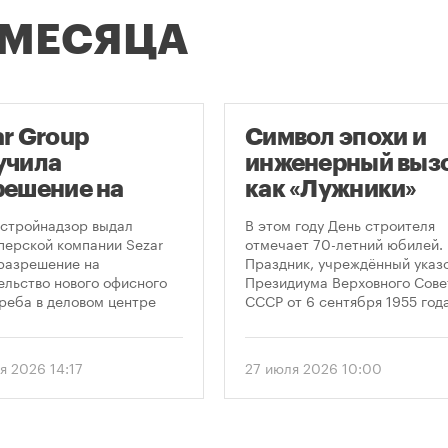
 МЕСЯЦА
ar Group
Символ эпохи и
учила
инженерный вызо
решение на
как «Лужники»
оительство
стали символом
стройнадзор выдал
В этом году День строителя
оскреба в
Дня строителя
перской компании Sezar
отмечает 70-летний юбилей.
разрешение на
Праздник, учреждённый указ
сква-Сити»
ельство нового офисного
Президиума Верховного Сове
реба в деловом центре
СССР от 6 сентября 1955 года
а-Сити». Проект
впервые отметили 12 августа
матривает возведение 52-
1956 года. И главным подарк
го здания высотой 250
городу к первому Дню строит
я 2026 14:17
27 июля 2026 10:00
.
стало открытие Большой
спортивной арены «Лужники»
тех пор эти две даты —
профессиональный праздник