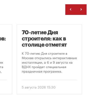
70-летие Дня
Заст
в:
строителя: как в
нача
столице отметят
расп
круглую дату
земе
К 70-летию Дня строителя в
В июле к
профессионального
Москве открылись интерактивные
заключе
ом
инсталляции, а 6 и 9 августа на
договора
праздника
та
ВДНХ пройдет специальная
более че
,
праздничная программа.
сравнен
периодом
ом
50 до 18
еля
статисти
5 августа 2026 15:30
30 июля 
последни
. С
статисти
«ЕРЗ-тре
 и
руководи