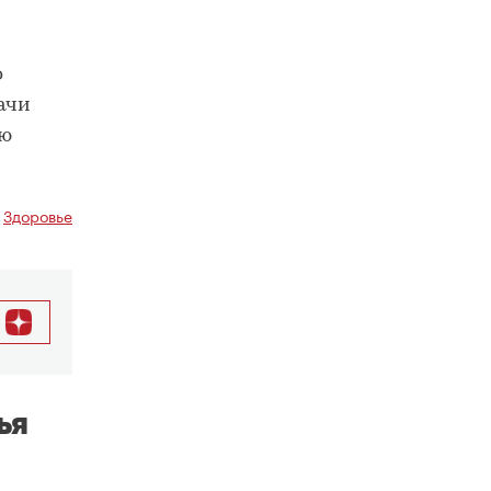
о
ачи
ию
,
Здоровье
ья