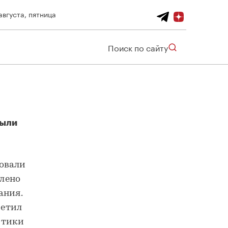
августа, пятница
Поиск по сайту
были
ровали
лено
ания.
метил
итики