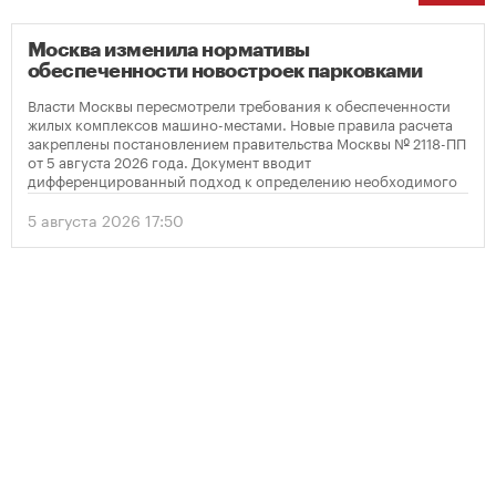
Москва изменила нормативы
обеспеченности новостроек парковками
Власти Москвы пересмотрели требования к обеспеченности
жилых комплексов машино-местами. Новые правила расчета
закреплены постановлением правительства Москвы № 2118-ПП
от 5 августа 2026 года. Документ вводит
дифференцированный подход к определению необходимого
количества парковок в зависимости от площади квартир и
устанавливает переходный период для уже согласованных
5 августа 2026 17:50
проектов.