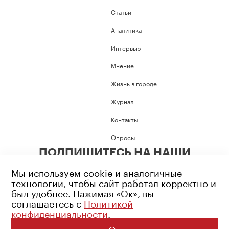
Статьи
Аналитика
Интервью
Мнение
Жизнь в городе
Журнал
Контакты
Опросы
ПОДПИШИТЕСЬ НА НАШИ
СОЦИАЛЬНЫЕ СЕТИ
Мы используем cookie и аналогичные
технологии, чтобы сайт работал корректно и
был удобнее. Нажимая «Ок», вы
соглашаетесь с
Политикой
конфиденциальности
.
Возрастное ограничение: 16+
Политика конфиденциальности
Ок