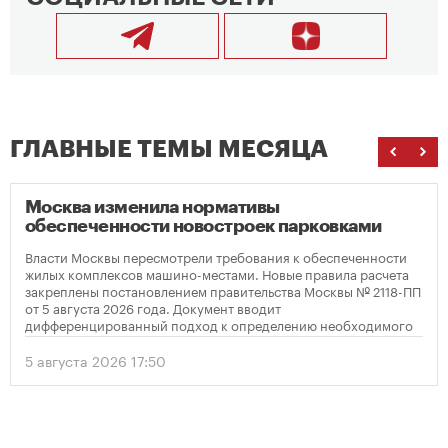
ГЛАВНЫЕ ТЕМЫ МЕСЯЦА
Москва изменила нормативы
обеспеченности новостроек парковками
Власти Москвы пересмотрели требования к обеспеченности
жилых комплексов машино-местами. Новые правила расчета
закреплены постановлением правительства Москвы № 2118-ПП
от 5 августа 2026 года. Документ вводит
дифференцированный подход к определению необходимого
количества парковок в зависимости от площади квартир и
устанавливает переходный период для уже согласованных
5 августа 2026 17:50
проектов.