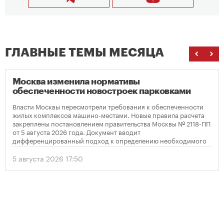
ГЛАВНЫЕ ТЕМЫ МЕСЯЦА
Москва изменила нормативы
обеспеченности новостроек парковками
Власти Москвы пересмотрели требования к обеспеченности
жилых комплексов машино-местами. Новые правила расчета
закреплены постановлением правительства Москвы № 2118-ПП
от 5 августа 2026 года. Документ вводит
дифференцированный подход к определению необходимого
количества парковок в зависимости от площади квартир и
устанавливает переходный период для уже согласованных
5 августа 2026 17:50
проектов.