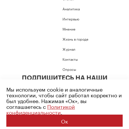
Аналитика
Интервью
Мнение
Жизнь в городе
Журнал
Контакты
Опросы
ПОДПИШИТЕСЬ НА НАШИ
СОЦИАЛЬНЫЕ СЕТИ
Мы используем cookie и аналогичные
технологии, чтобы сайт работал корректно и
был удобнее. Нажимая «Ок», вы
соглашаетесь с
Политикой
конфиденциальности
.
Возрастное ограничение: 16+
Политика конфиденциальности
Ок
© 2026 Все права защищены