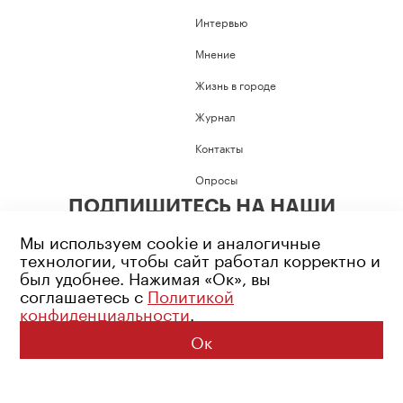
Интервью
Мнение
Жизнь в городе
Журнал
Контакты
Опросы
ПОДПИШИТЕСЬ НА НАШИ
СОЦИАЛЬНЫЕ СЕТИ
Мы используем cookie и аналогичные
технологии, чтобы сайт работал корректно и
был удобнее. Нажимая «Ок», вы
соглашаетесь с
Политикой
конфиденциальности
.
Возрастное ограничение: 16+
Политика конфиденциальности
Ок
© 2026 Все права защищены