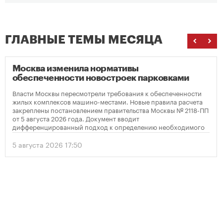
ГЛАВНЫЕ ТЕМЫ МЕСЯЦА
Москва изменила нормативы
обеспеченности новостроек парковками
Власти Москвы пересмотрели требования к обеспеченности
жилых комплексов машино-местами. Новые правила расчета
закреплены постановлением правительства Москвы № 2118-ПП
от 5 августа 2026 года. Документ вводит
дифференцированный подход к определению необходимого
количества парковок в зависимости от площади квартир и
устанавливает переходный период для уже согласованных
5 августа 2026 17:50
проектов.