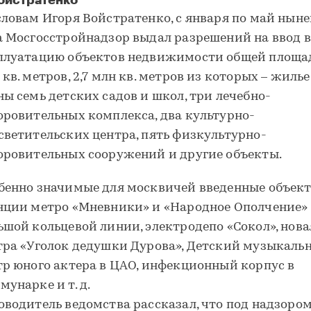
ойстратенко
словам Игоря Войстратенко, с января по май нын
а Мосгосстройнадзор выдал разрешений на ввод в
плуатацию объектов недвижимости общей площад
 кв. метров, 2,7 млн кв. метров из которых – жилье
ны семь детских садов и школ, три лечебно-
оровительных комплекса, два культурно-
светительских центра, пять физкультурно-
оровительных сооружений и другие объекты.
бенно значимые для москвичей введенные объект
нции метро «Мневники» и «Народное Ополчение»
ьшой кольцевой линии, электродепо «Сокол», нова
тра «Уголок дедушки Дурова», Детский музыкаль
тр юного актера в ЦАО, инфекционный корпус в
мунарке и т. д.
оводитель ведомства рассказал, что под надзоро