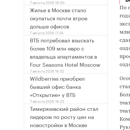
В
7 августа 2026 18:00
Жилье в Москве стало
По 
окупаться почти втрое
год
дольше офисов
экс
7 августа 2026 17:34
млн
ВТБ потребовал взыскать
сда
более 109 млн евро с
озд
владельца апартаментов в
про
Four Seasons Hotel Moscow
озд
7 августа 2026 16:52
Wildberries приобрел
Осо
бывший офис банка
ста
«Открытие» у ВТБ
Бол
7 августа 2026 16:25
теа
Тимирязевский район стал
теа
лидером по росту цен на
Ком
новостройки в Москве
Рук