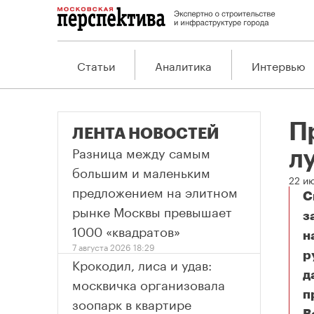
Статьи
Аналитика
Интервью
П
ЛЕНТА НОВОСТЕЙ
Разница между самым
л
большим и маленьким
22 и
предложением на элитном
С
рынке Москвы превышает
з
1000 «квадратов»
н
7 августа 2026 18:29
р
Крокодил, лиса и удав:
д
москвичка организовала
п
зоопарк в квартире
Пр