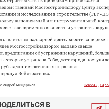
пах строительства к проверкам привлекается
ведомственный Мосгосстройнадзору Центр экспе
ытаний и исследований в строительстве (ГБУ «ЦЭ
кольку выполняемый им инструментальный конт
воляет своевременно выявлять и устранять наруш
его по итогам надзорной деятельности за первые 
яцев Мосгосстройнадзором выдано свыше
ыс. предписаний об устранении нарушений, больш
ть которых устранена. В бюджет города поступил
 руб. административных штрафов», –
черкнул Войстратенко.
р:
Андрей Мещеряков
Новости
,
Стро
ПОДЕЛИТЬСЯ В