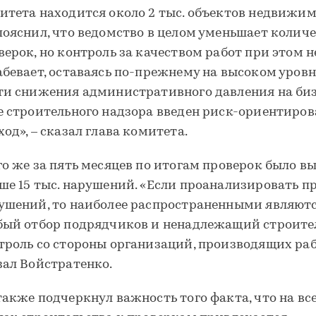
итета находится около 2 тыс. объектов недвижим
пояснил, что ведомство в целом уменьшает колич
верок, но контроль за качеством работ при этом н
абевает, оставаясь по-прежнему на высоком уровне
ти снижения административного давления на биз
е строительного надзора введен риск-ориентиро
ход», – сказал глава комитета.
го же за пять месяцев по итогам проверок было в
ше 15 тыс. нарушений. «Если проанализировать 
ушений, то наиболее распространенными являют
бый отбор подрядчиков и ненадлежащий строит
троль со стороны организаций, производящих раб
зал Войстратенко.
также подчеркнул важность того факта, что на вс