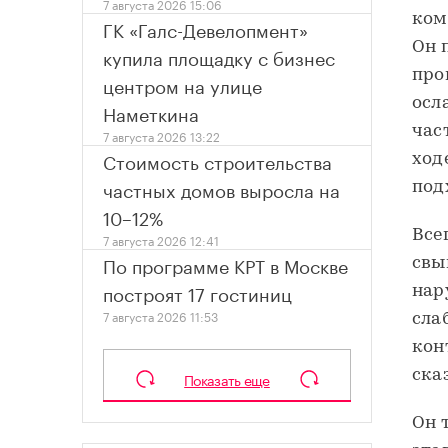
7 августа 2026 15:06
ком
ГК «Галс-Девелопмент»
Он 
купила площадку с бизнес
про
центром на улице
осл
Наметкина
час
7 августа 2026 13:22
Стоимость строительства
ход
частных домов выросла на
под
10–12%
Все
7 августа 2026 12:41
По программе КРТ в Москве
свы
построят 17 гостиниц
нар
7 августа 2026 11:53
сла
кон
ска
Показать еще
Он 