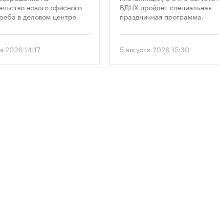
сква-Сити»
праздника
ельство нового офисного
ВДНХ пройдет специальная
реба в деловом центре
праздничная программа.
а-Сити». Проект
матривает возведение 52-
го здания высотой 250
я 2026 14:17
5 августа 2026 15:30
.