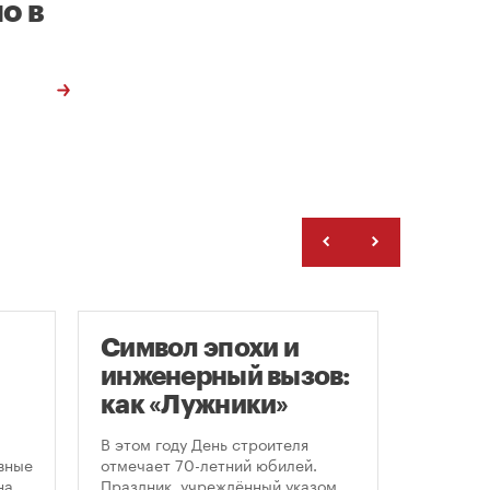
о в
Символ эпохи и
Заст
инженерный вызов:
нача
как «Лужники»
расп
стали символом
земе
В этом году День строителя
В июле к
ого
Дня строителя
вные
отмечает 70-летний юбилей.
заключе
на
Праздник, учреждённый указом
договора