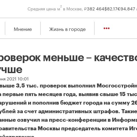
2
Средняя цена м
в Москве, ₽
382 464
$
82.17
€
94.84
7 
Мнение
Жизнь в городе
роверок меньше – качеств
учше
юня 2021 10:01
выше 3,5 тыс. проверок выполнил Мосгосстрой
а первые пять месяцев года, выявив свыше 15 тыс
арушений и пополнив бюджет города на сумму 2
ублей за счет административных штрафов. Таки
анные озвучил на пресс-конференции в Информ
равительства Москвы председатель комитета Иг
оверок меньше – качество лучше