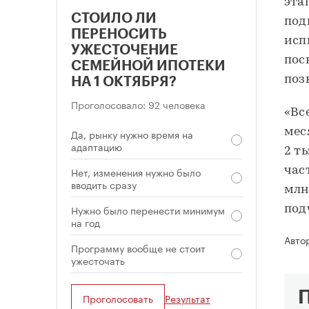
эта
СТОИЛО ЛИ
под
ПЕРЕНОСИТЬ
исп
УЖЕСТОЧЕНИЕ
пос
СЕМЕЙНОЙ ИПОТЕКИ
поз
НА 1 ОКТЯБРЯ?
Проголосовало: 92 человека
«Вс
мес
Да, рынку нужно время на
адаптацию
2 т
Нет, изменения нужно было
час
вводить сразу
млн
Нужно было перенести минимум
под
на год
Авто
Программу вообще не стоит
ужесточать
Проголосовать
Результат