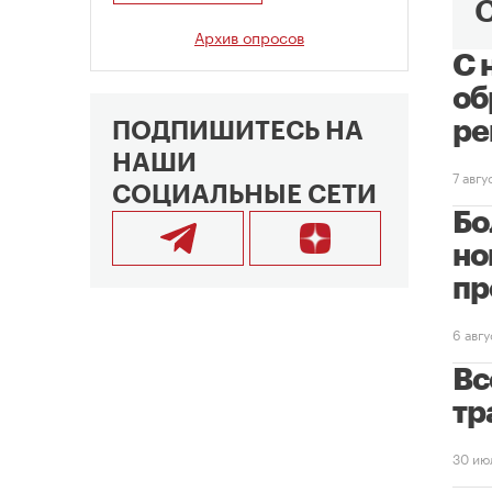
Архив опросов
С 
об
ре
ПОДПИШИТЕСЬ НА
НАШИ
7 авг
СОЦИАЛЬНЫЕ СЕТИ
Бо
но
пр
6 авг
Вс
тр
30 ию