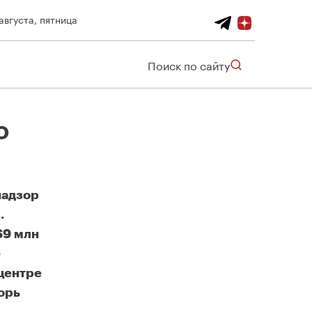
августа, пятница
Поиск по сайту
о
надзор
.
69 млн
е
центре
орь