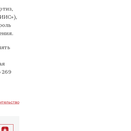
ртиз,
ИИС»),
роль
ения.
пять
ая
о 269
ительство