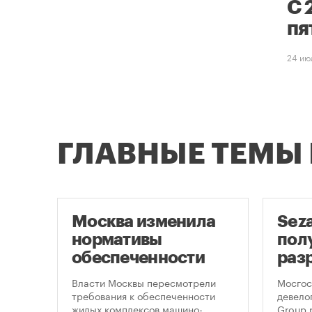
С 
пя
24 ию
ГЛАВНЫЕ ТЕМЫ
Москва изменила
Sez
скве
нормативы
пол
обеспеченности
раз
фе
новостроек
стр
,
Власти Москвы пересмотрели
Мосгос
 по
парковками
неб
требования к обеспеченности
девело
жилых комплексов машино-
Group 