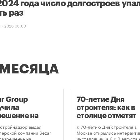
2024 года число долгостроев упал
ть раз
ля 2026 06:00
 МЕСЯЦА
ar Group
70-летие Дня
учила
строителя: как в
решение на
столице отметят
оительство
круглую дату
стройнадзор выдал
К 70-летию Дня строителя в
оскреба в
профессиональн
перской компании Sezar
Москве открылись интеракти
разрешение на
инсталляции, а 6 и 9 августа 