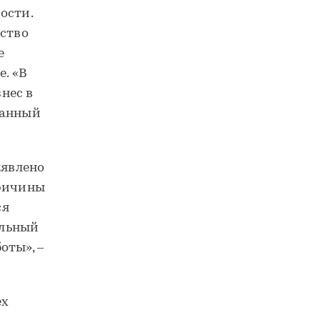
ости.
ество
е
. «В
нес в
ванный
ыявлено
причины
ся
ельный
оты», –
ех