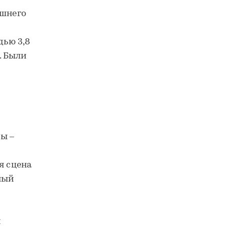
ешнего
ью 3,8
. Были
ы –
я сцена
ный
м