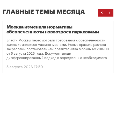
ГЛАВНЫЕ ТЕМЫ МЕСЯЦА
Москва изменила нормативы
обеспеченности новостроек парковками
Власти Москвы пересмотрели требования к обеспеченности
жилых комплексов машино-местами. Новые правила расчета
закреплены постановлением правительства Москвы № 2118-ПП
от 5 августа 2026 года. Документ вводит
дифференцированный подход к определению необходимого
количества парковок в зависимости от площади квартир и
устанавливает переходный период для уже согласованных
5 августа 2026 17:50
проектов.