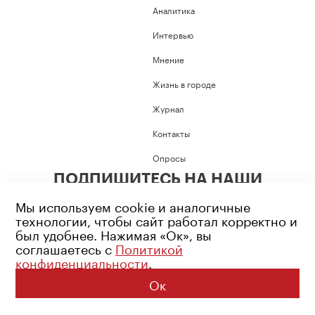
Аналитика
Интервью
Мнение
Жизнь в городе
Журнал
Контакты
Опросы
ПОДПИШИТЕСЬ НА НАШИ
СОЦИАЛЬНЫЕ СЕТИ
Мы используем cookie и аналогичные
технологии, чтобы сайт работал корректно и
был удобнее. Нажимая «Ок», вы
соглашаетесь с
Политикой
конфиденциальности
.
Возрастное ограничение: 16+
Политика конфиденциальности
Ок
© 2026 Все права защищены