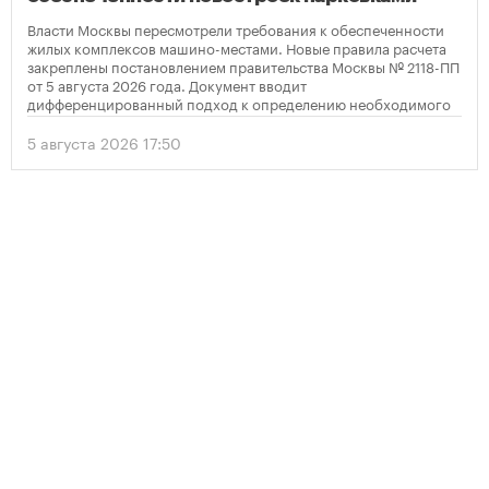
Власти Москвы пересмотрели требования к обеспеченности
жилых комплексов машино-местами. Новые правила расчета
закреплены постановлением правительства Москвы № 2118-ПП
от 5 августа 2026 года. Документ вводит
дифференцированный подход к определению необходимого
количества парковок в зависимости от площади квартир и
устанавливает переходный период для уже согласованных
5 августа 2026 17:50
проектов.