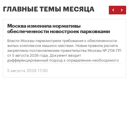
ГЛАВНЫЕ ТЕМЫ МЕСЯЦА
Москва изменила нормативы
обеспеченности новостроек парковками
Власти Москвы пересмотрели требования к обеспеченности
жилых комплексов машино-местами. Новые правила расчета
закреплены постановлением правительства Москвы № 2118-ПП
от 5 августа 2026 года. Документ вводит
дифференцированный подход к определению необходимого
количества парковок в зависимости от площади квартир и
устанавливает переходный период для уже согласованных
5 августа 2026 17:50
проектов.