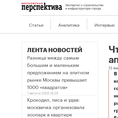
Статьи
Аналитика
Интервью
Ч
ЛЕНТА НОВОСТЕЙ
Разница между самым
а
большим и маленьким
12 ма
предложением на элитном
В
рынке Москвы превышает
к
1000 «квадратов»
г
7 августа 2026 18:29
н
Крокодил, лиса и удав:
р
москвичка организовала
г
зоопарк в квартире
Чт