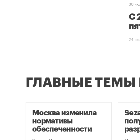
30 ию
С 
пя
24 ию
ГЛАВНЫЕ ТЕМЫ
Москва изменила
Sez
скве
нормативы
пол
обеспеченности
раз
фе
новостроек
стр