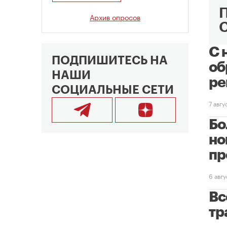
Архив опросов
С 
ПОДПИШИТЕСЬ НА
об
НАШИ
ре
СОЦИАЛЬНЫЕ СЕТИ
7 авг
Бо
но
пр
6 авг
Вс
тр