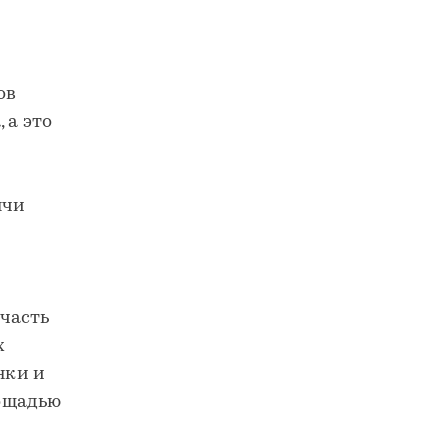
ов
 а это
ячи
часть
х
нки и
ощадью