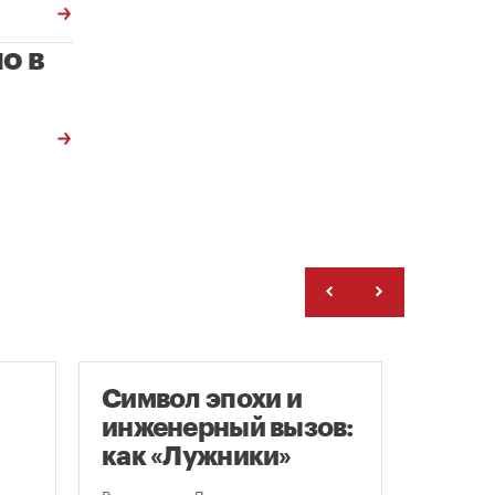
о в
Символ эпохи и
Моск
инженерный вызов:
подд
как «Лужники»
возв
стали символом
леге