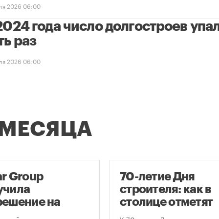
ля 2026 06:00
2024 года число долгостроев упал
ть раз
ля 2026 06:00
 МЕСЯЦА
ar Group
70-летие Дня
учила
строителя: как в
решение на
столице отметят
оительство
круглую дату