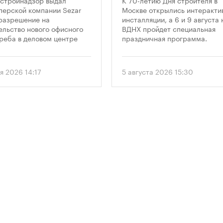
стройнадзор выдал
К 70-летию Дня строителя в
оскреба в
профессиональн
перской компании Sezar
Москве открылись интеракти
разрешение на
инсталляции, а 6 и 9 августа 
сква-Сити»
праздника
ельство нового офисного
ВДНХ пройдет специальная
реба в деловом центре
праздничная программа.
а-Сити». Проект
матривает возведение 52-
го здания высотой 250
я 2026 14:17
5 августа 2026 15:30
.