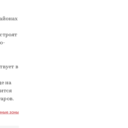
районах
строят
о-
твует в
де на
дится
таров.
ные зоны