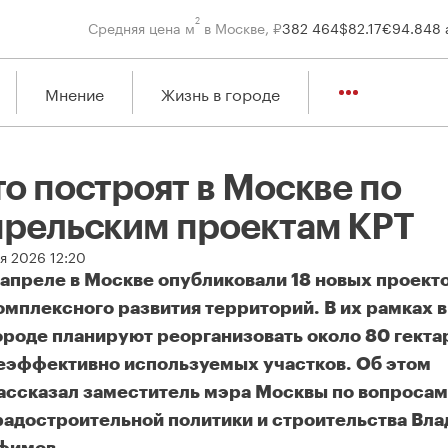
2
Средняя цена м
в Москве, ₽
382 464
$
82.17
€
94.84
8 
Мнение
Жизнь в городе
то построят в Москве по
прельским проектам КРТ
я 2026 12:20
 апреле в Москве опубликовали 18 новых проект
омплексного развития территорий. В их рамках в
ороде планируют реорганизовать около 80 гекта
еэффективно используемых участков. Об этом
ассказал заместитель мэра Москвы по вопросам
радостроительной политики и строительства Вл
о построят в Москве по апрельским проектам КРТ