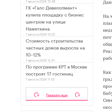
7 августа 2026 15:06
Дан
ГК «Галс-Девелопмент»
купила площадку с бизнес
На 
центром на улице
пла
Наметкина
нед
7 августа 2026 13:22
поч
Стоимость строительства
общ
частных домов выросла на
Реа
10–12%
раб
7 августа 2026 12:41
По программе КРТ в Москве
построят 17 гостиниц
Как
7 августа 2026 11:53
гра
про
Баб
Показать еще
Сев
око