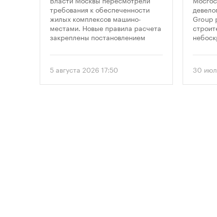
,
Власти Москвы пересмотрели
Мосгос
 по
парковками
неб
требования к обеспеченности
девело
жилых комплексов машино-
Group 
«Мо
на,
местами. Новые правила расчета
строит
закреплены постановлением
небоск
ечку
правительства Москвы № 2118-ПП
«Москв
омощи
от 5 августа 2026 года. Документ
предус
вводит дифференцированный
этажно
5 августа 2026 17:50
30 июл
подход к определению
метров
необходимого количества
парковок в зависимости от
площади квартир и
устанавливает переходный
период для уже согласованных
проектов.