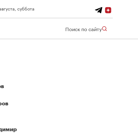
августа, суббота
Поиск по сайту
ов
ров
адимир