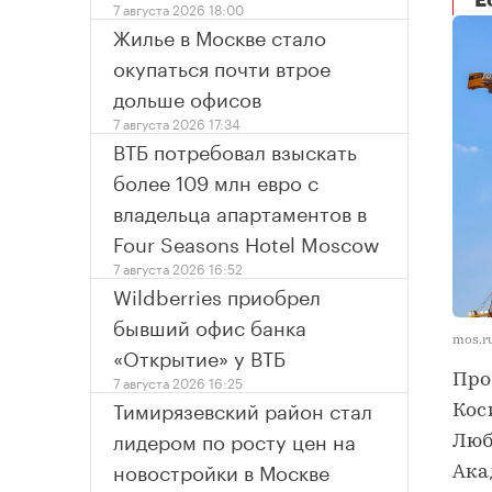
Е
7 августа 2026 18:00
Жилье в Москве стало
окупаться почти втрое
дольше офисов
7 августа 2026 17:34
ВТБ потребовал взыскать
более 109 млн евро с
владельца апартаментов в
Four Seasons Hotel Moscow
7 августа 2026 16:52
Wildberries приобрел
бывший офис банка
mos.r
«Открытие» у ВТБ
Про
7 августа 2026 16:25
Тимирязевский район стал
Кос
лидером по росту цен на
Люб
новостройки в Москве
Ака