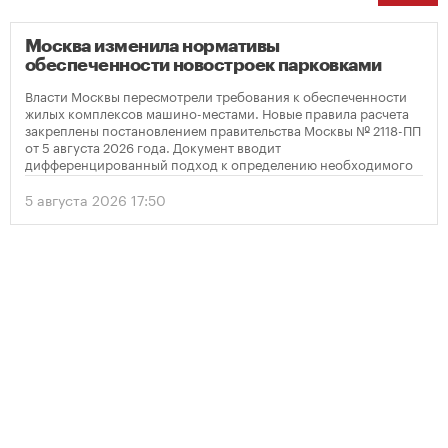
Москва изменила нормативы
обеспеченности новостроек парковками
Власти Москвы пересмотрели требования к обеспеченности
жилых комплексов машино-местами. Новые правила расчета
закреплены постановлением правительства Москвы № 2118-ПП
от 5 августа 2026 года. Документ вводит
дифференцированный подход к определению необходимого
количества парковок в зависимости от площади квартир и
устанавливает переходный период для уже согласованных
5 августа 2026 17:50
проектов.