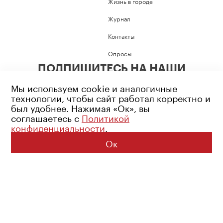
Жизнь в городе
Журнал
Контакты
Опросы
ПОДПИШИТЕСЬ НА НАШИ
СОЦИАЛЬНЫЕ СЕТИ
Мы используем cookie и аналогичные
технологии, чтобы сайт работал корректно и
был удобнее. Нажимая «Ок», вы
соглашаетесь с
Политикой
конфиденциальности
.
Возрастное ограничение: 16+
Политика конфиденциальности
Ок
© 2026 Все права защищены