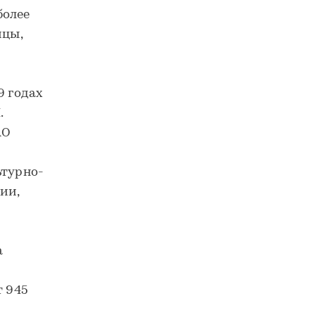
более
ицы,
9 годах
.
АО
ьтурно-
ии,
а
т 945