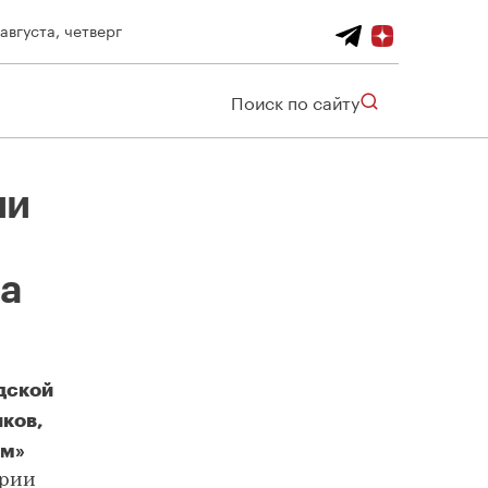
 августа, четверг
Поиск по сайту
ии
на
дской
ков,
ым»
Страсти по «Соловью»: мэрии предложили выкупить киноцентр и сохранить его на прежнем месте
эрии