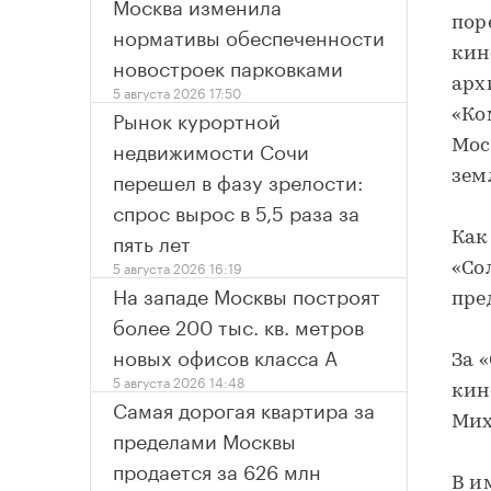
Москва изменила
пор
нормативы обеспеченности
кин
новостроек парковками
арх
5 августа 2026 17:50
Рынок курортной
«Ко
недвижимости Сочи
Мос
перешел в фазу зрелости:
зем
спрос вырос в 5,5 раза за
пять лет
Как
5 августа 2026 16:19
«Со
На западе Москвы построят
пре
более 200 тыс. кв. метров
новых офисов класса А
За 
5 августа 2026 14:48
кин
Самая дорогая квартира за
Мих
пределами Москвы
продается за 626 млн
В и