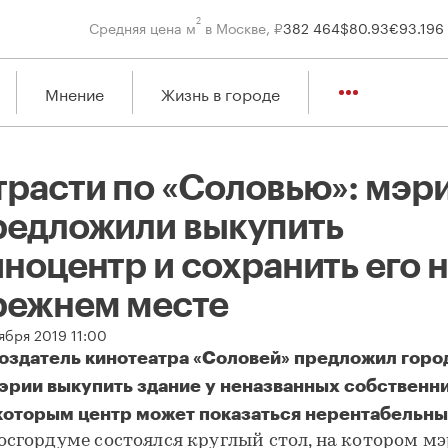
2
Средняя цена м
в Москве, ₽
382 464
$
80.93
€
93.19
6
Мнение
Жизнь в городе
трасти по «Соловью»: мэр
редложили выкупить
ноцентр и сохранить его 
режнем месте
ября 2019 11:00
оздатель кинотеатра «Соловей» предложил горо
эрии выкупить здание у неназванных собственни
которым центр может показаться нерентабельн
осгордуме состоялся круглый стол, на котором м