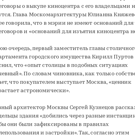
еговоры о выкупе киноцентра с его владельцами н
утся. Глава Москомархитектуры Юлианна Княжев
ее говорила, что в мэрии не имеют оснований для
еговоров и «оснований для изъятия киноцентра не
вою очередь, первый заместитель главы столичног
артамента городского имущества Кирилл Пуртов
снил, что «опыт столицы в подобных ситуациях
чевный». По словам чиновника, как только собст
ает, что покупателем выступает Москва, «ценник
растает астрономически».
вный архитектор Москвы Сергей Кузнецов рассказ
дельцы здания «добились через разные инстанции
бы они были зафиксированы в правилах
лепользования и застройки». Так, согласно этим