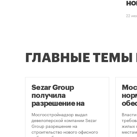
но
22 ию
ГЛАВНЫЕ ТЕМЫ
е
Sezar Group
Мос
получила
нор
разрешение на
обе
ти
строительство
нов
 на
Мосгосстройнадзор выдал
Власти
небоскреба в
пар
рядом
девелоперской компании Sezar
требов
-
Group разрешение на
жилых 
«Москва-Сити»
строительство нового офисного
местам