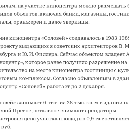
вилам, на участке киноцентра можно размещать 
видов объектов, включая банки, магазины, гостин
залы, оранжереи и даже зверинцы.
ние киноцентра «Соловей» создавалось в 1983-198
проекту выдающихся советских архитекторов В. М
збурга и Ю. И. Филлера. Сейчас объектом владеет 
ноцентр», которое ранее получило разрешение на
оительство на месте киноцентра гостиницы с кул
уговым комплексом. Согласно объявлениям в здан
оцентр «Соловей» работает до 2 декабря.
ловей» занимает 6 тыс. из 28 тыс. кв. м в здании н
сной Пресне, остальное снимают арендаторы.
астровая цена участка площадью 0,9 га составляе
 руб.