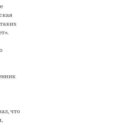
е
ская
 таких
т».
о
венник
ал, что
,