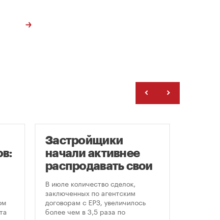
Застройщики
Рейт
в:
начали активнее
Моск
распродавать свои
цен 
земельные участки
ново
В июле количество сделок,
Самая б
«све
заключенных по агентским
стоимос
ом
договорам с ЕРЗ, увеличилось
и втори
та
более чем в 3,5 раза по
наблюда