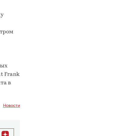
му
нтром
вых
t Frank
та в
Новости