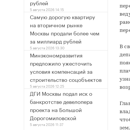
рублей
пер
5 августа 2026 14:15
вед
Самую дорогую квартиру
ран
на вторичном рынке
пер
Москвы продали более чем
за миллиард рублей
В с
5 августа 2026 13:30
Минэкономразвития
деп
предложило ужесточить
поя
условия компенсаций за
пла
строительство соцобъектов
узн
5 августа 2026 12:25
воз
ДГИ Москвы подал иск о
банкротстве девелопера
Гла
проекта на Большой
вла
Дорогомиловской
что
5 августа 2026 11:37
зем