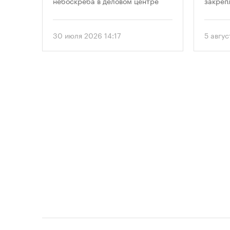
ение
небоскреба в деловом центре
закреп
«Москва-Сити». Проект
правит
 года
предусматривает возведение 52-
от 5 ав
, что
этажного здания высотой 250
вводит
30 июля 2026 14:17
5 авгус
метров.
подход
ого
необхо
рынку
парков
прос
площад
данные
устана
 и
период
проект