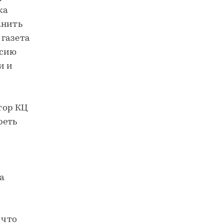
ка
анить
 газета
ссию
и и
тор КЦ
реть
а
 что