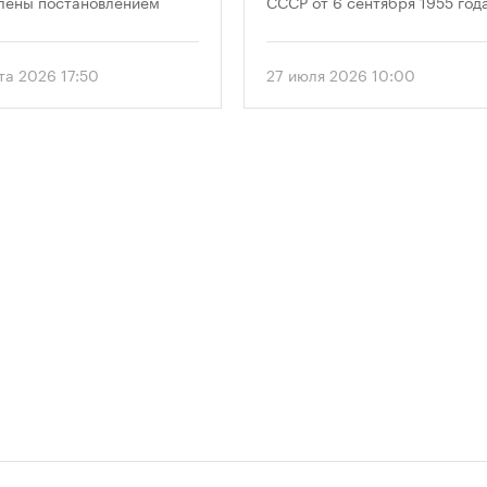
лены постановлением
СССР от 6 сентября 1955 года
ельства Москвы № 2118-ПП
впервые отметили 12 августа
густа 2026 года. Документ
1956 года. И главным подарк
 дифференцированный
городу к первому Дню строит
та 2026 17:50
27 июля 2026 10:00
 к определению
стало открытие Большой
димого количества
спортивной арены «Лужники»
ок в зависимости от
тех пор эти две даты —
и квартир и
профессиональный праздник
вливает переходный
легендарный стадион —
 для уже согласованных
неразрывно связаны в истор
ов.
столицы.