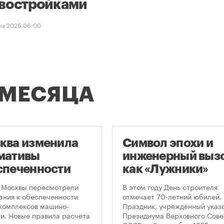
востройками
ля 2026 06:00
 МЕСЯЦА
ква изменила
Символ эпохи и
мативы
инженерный вызо
спеченности
как «Лужники»
остроек
стали символом
 Москвы пересмотрели
В этом году День строителя
ковками
Дня строителя
ания к обеспеченности
отмечает 70-летний юбилей.
комплексов машино-
Праздник, учреждённый указ
и. Новые правила расчета
Президиума Верховного Сове