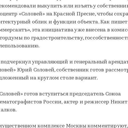
екомендовали выкупить или изъять у собственни
оцентр «Соловей» на Красной Пресне, чтобы сохр
итектурный облик и функции объекта. Как пишет
ммерсантъ», эта инициатива уже внесена в коми
гордумы по градостроительству, госсобственност
лепользованию.
 подчеркнул управляющий и генеральный аренда
ловей» Юрий Соловей, собственник готов рассмот
дложенный на круглом столе вариант.
«Соловей» готов вступиться председатель Союза
ематографистов России, актер и режиссер Никит
алков.
мущественном комплексе Москвы комментируют,