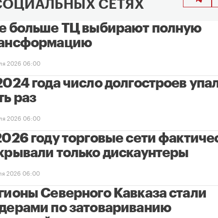
СОЦИАЛЬНЫХ СЕТЯХ
е больше ТЦ выбирают полную
ансформацию
ля 2026 06:00
2024 года число долгостроев упал
ть раз
ля 2026 06:00
2026 году торговые сети фактиче
крывали только дискаунтеры
ля 2026 06:00
гионы Северного Кавказа стали
дерами по затовариванию