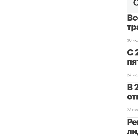
Вс
тр
30 ию
С 
пя
24 ию
В 
от
23 ию
Ре
ли