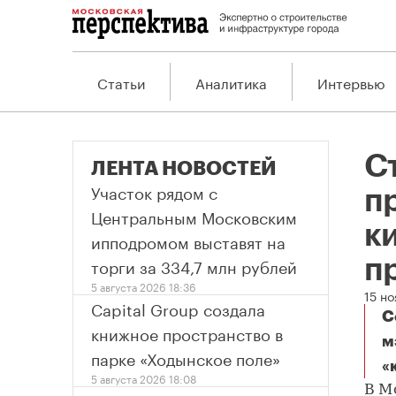
Статьи
Аналитика
Интервью
С
ЛЕНТА НОВОСТЕЙ
Участок рядом с
п
Центральным Московским
ки
ипподромом выставят на
торги за 334,7 млн рублей
п
5 августа 2026 18:36
15 но
Capital Group создала
С
книжное пространство в
м
парке «Ходынское поле»
«
5 августа 2026 18:08
В М