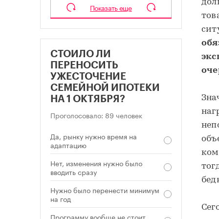
дол
Показать еще
тов
сит
обя
СТОИЛО ЛИ
экс
ПЕРЕНОСИТЬ
оче
УЖЕСТОЧЕНИЕ
СЕМЕЙНОЙ ИПОТЕКИ
Зна
НА 1 ОКТЯБРЯ?
наг
Проголосовало: 89 человек
неп
Да, рынку нужно время на
объ
адаптацию
ком
Нет, изменения нужно было
тог
вводить сразу
бед
Нужно было перенести минимум
на год
Сег
Программу вообще не стоит