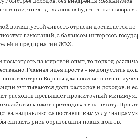
тут быстрее доходов, без внедрения механизмов
ментации, число должников будет только возраста
мой взгляд, устойчивость отрасли достигается не
ткостью взысканий, а балансом интересов госуда
елей и предприятий ЖКХ.
и посмотреть на мировой опыт, то подход различ
ественно. Главная идея проста – не допустить долг
ьшинстве стран Европы для возможности получе
сидии учитываются доли расходов и доходов, и е
ит расходов превышает прожиточный минимум,
охозяйство может претендовать на льготу. При эт
дства направляются поставщикам услуг напрямую
бы снизить риск образования новых долгов.