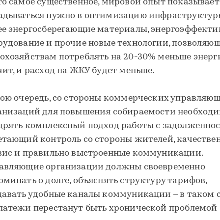
то самое существенное, мировой опыт показывает
адываться нужно в оптимизацию инфраструктур
ее энергосберегающие материалы, энергоэффекти
рудование и прочие новые технологии, позволяю
охозяйствам потреблять на 20-30% меньше энерги
чит, и расход на ЖКУ будет меньше.
вою очередь, со стороны коммерческих управляю
анизаций для повышения собираемости необход
дрять комплексный подход работы с задолженно
етающий контроль со стороны жителей, качеств
вис и правильно выстроенные коммуникации.
авляющие организации должны своевременно
оминать о долге, объяснять структуру тарифов,
давать удобные каналы коммуникации – в таком 
латежи перестанут быть хронической проблемой