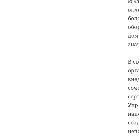
И ч
вкл
бол
обо
дом
зна
В с
орг
вне
соч
сер
Упр
нап
соз
неп