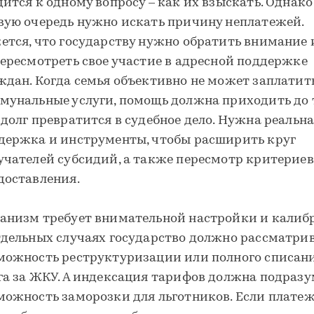
дится к одному вопросу – как их взыскать. Однако
вую очередь нужно искать причину неплатежей.
ется, что государству нужно обратить внимание и
пересмотреть свое участие в адресной поддержке
ждан. Когда семья объективно не может заплатить
мунальные услуги, помощь должна приходить до т
 долг превратится в судебное дело. Нужна реальн
держка и инструменты, чтобы расширить круг
учателей субсидий, а также пересмотр критериев
доставления.
анизм требует внимательной настройки и калиб
тдельных случаях государство должно рассматри
можность реструктуризации или полного списан
га за ЖКУ. А индексация тарифов должна подразу
можность заморозки для льготников. Если плате