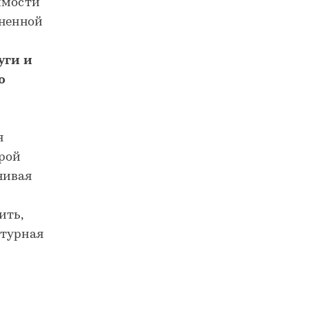
имости
зненной
уги и
ю
я
орой
нивая
ить,
ктурная