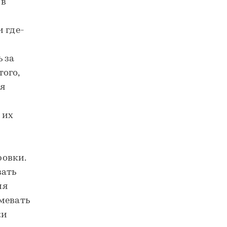
 в
 где-
 за
ого,
ая
 их
ровки.
вать
ия
мевать
жи