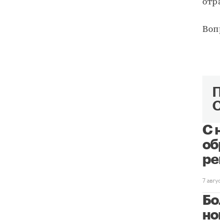
отр
Воп
С 
об
ре
7 авг
Бо
но