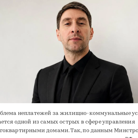
блема неплатежей за жилищно-коммунальные ус
ается одной из самых острых в сфере управления
гоквартирными домами. Так, по данным Минстро