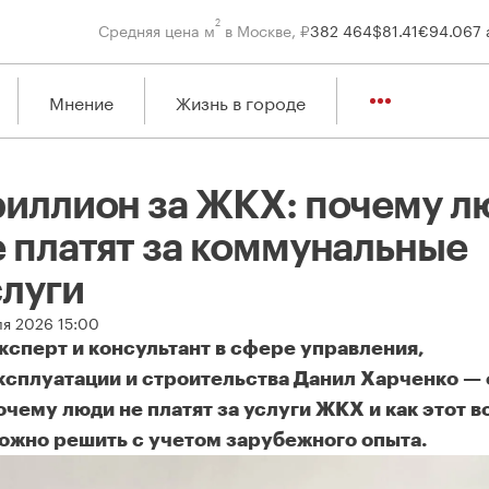
2
Средняя цена м
в Москве, ₽
382 464
$
81.41
€
94.06
7 
Мнение
Жизнь в городе
риллион за ЖКХ: почему л
е платят за коммунальные
слуги
ля 2026 15:00
ксперт и консультант в сфере управления,
ксплуатации и строительства Данил Харченко — 
очему люди не платят за услуги ЖКХ и как этот 
ожно решить с учетом зарубежного опыта.
иллион за ЖКХ: почему люди не платят за коммунальные услуг