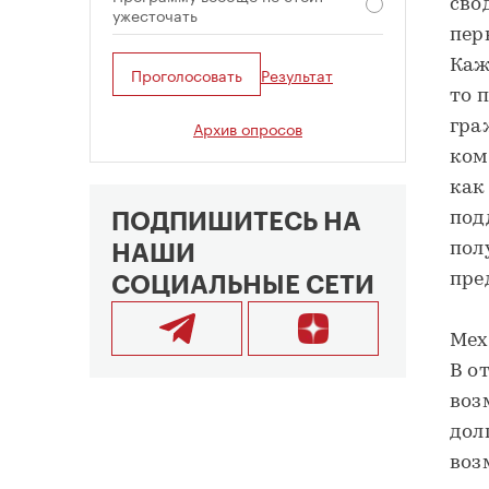
сво
ужесточать
пер
Каж
Проголосовать
Результат
то 
Архив опросов
гра
ком
как
под
ПОДПИШИТЕСЬ НА
пол
НАШИ
пре
СОЦИАЛЬНЫЕ СЕТИ
Мех
В о
воз
дол
воз