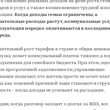
га снижение реальных доходов на фоне роста сто
аров и услуг, а также возникновение трудной жи
уации.
Когда доходы семьи ограничены, а
зательные расходы растут, коммунальные усл
плуатация нередко оплачиваются в последню
редь.
чительный рост тарифов в стране и общая ценова
рузка делает коммунальный платеж тяжелее, а п
одъемным для семейного бюджета. При этом, оце
ем просроченной задолженности, управляющие
пании полагают, что житель просто не хочет плат
да как основной причиной чаще становится стру
ность – когда доходы не успевают за расходами.
одня, когда разговор заходит о долгах за ЖКХ, все