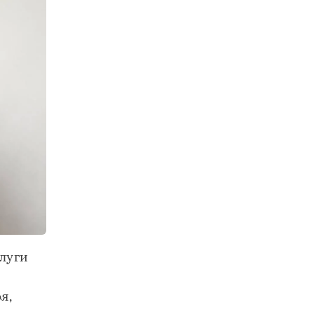
луги
я,