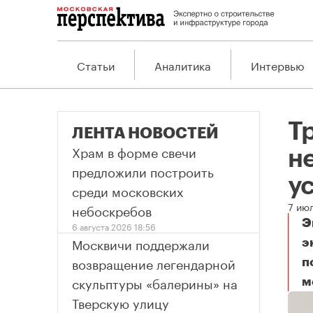
Статьи
Аналитика
Интервью
Т
ЛЕНТА НОВОСТЕЙ
Храм в форме свечи
н
предложили построить
у
среди московских
7 ию
небоскребов
Э
6 августа 2026 18:56
Москвичи поддержали
э
возвращение легендарной
п
скульптуры «балерины» на
м
Тр
Тверскую улицу