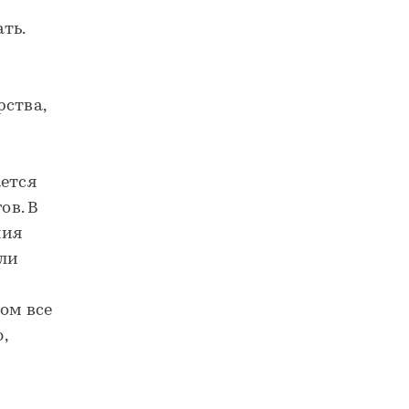
ть.
рства,
ается
ов. В
ния
сли
ом все
,