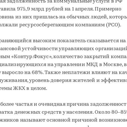
ая задолженность за коммунальные услуги в РФ
тавила 975,9 млрд рублей на 1 апреля. Примерно
овина из них пришлась на обычных людей, котор
олжали ресурсосберегающим компаниям (РСО).
раняющийся высоким показатель сказывается на
ансовой устойчивости управляющих организаций
ным «Контур.Фокус», количество закрытий компа
циализирующихся на управлении МКД в Москве, в
у выросло на 68%. Также неплатежи влияют на ка
луживания, уровень доверия жителей и эффектив
темы ЖКХ в целом.
более частая и очевидная причина задолженност
ватка денежных средств у населения. Около 80–8
жников называют основной причиной возникнов