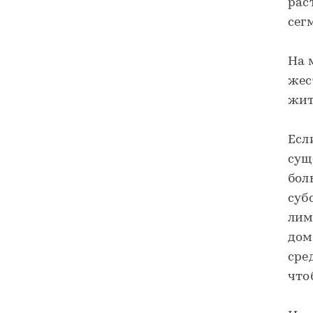
рас
сег
На 
жес
жит
Есл
сущ
бол
суб
лим
дом
сре
что