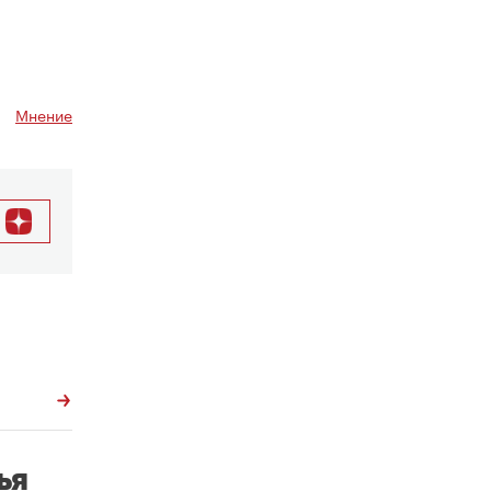
Мнение
ья