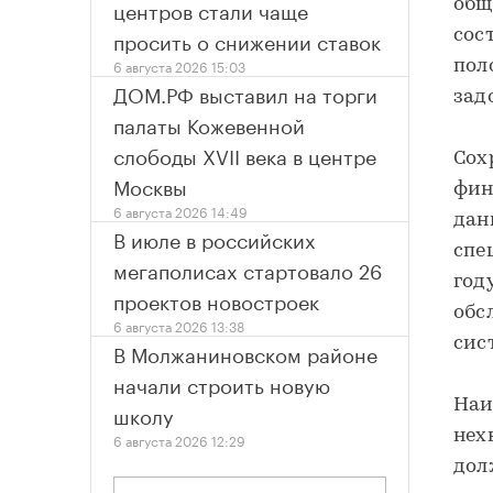
центров стали чаще
общ
просить о снижении ставок
сос
6 августа 2026 15:03
пол
ДОМ.РФ выставил на торги
зад
палаты Кожевенной
слободы XVII века в центре
Сох
Москвы
фин
6 августа 2026 14:49
дан
В июле в российских
спе
мегаполисах стартовало 26
год
проектов новостроек
обс
6 августа 2026 13:38
сис
В Молжаниновском районе
начали строить новую
Наи
школу
нех
6 августа 2026 12:29
дол