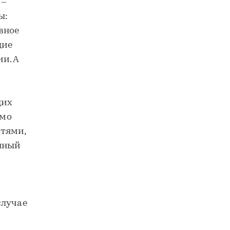
 –
ы:
вное
щие
и. А
щих
имо
стями,
енный
случае