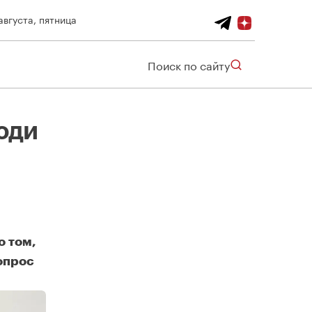
августа, пятница
Поиск по сайту
юди
о том,
вопрос
и