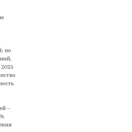
ые
: по
ний,
 2025
чество
ность
ей –
5%
ения