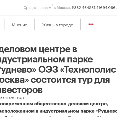
2
Средняя цена м
в Москве, ₽
382 464
$
81.41
€
94.06
6 
Мнение
Жизнь в городе
 деловом центре в
ндустриальном парке
Руднево» ОЭЗ «Технополис
осква» состоится тур для
нвесторов
ля 2025 11:43
 современном общественно-деловом центре,
асположенном в индустриальном парке «Руднев