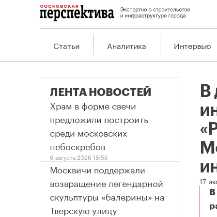
Статьи
Аналитика
Интервью
В
ЛЕНТА НОВОСТЕЙ
Храм в форме свечи
и
предложили построить
«
среди московских
небоскребов
М
6 августа 2026 18:56
и
Москвичи поддержали
возвращение легендарной
17 ию
В
скульптуры «балерины» на
р
Тверскую улицу