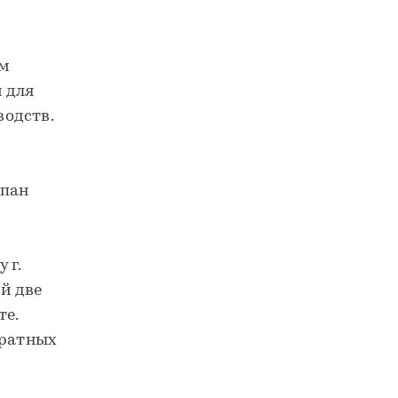
ам
 для
одств.
епан
 г.
ой две
те.
дратных