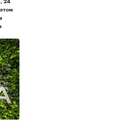
, 24
 этом
а
а
В деловом центре в индустриальном парке «Руднево» ОЭЗ «Технополис Москва» состоится тур для инвесторов