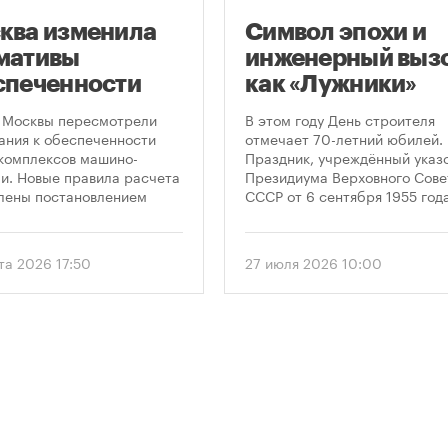
ква изменила
Символ эпохи и
мативы
инженерный вызо
спеченности
как «Лужники»
остроек
стали символом
 Москвы пересмотрели
В этом году День строителя
ковками
Дня строителя
ания к обеспеченности
отмечает 70-летний юбилей.
комплексов машино-
Праздник, учреждённый указ
и. Новые правила расчета
Президиума Верховного Сове
лены постановлением
СССР от 6 сентября 1955 года
ельства Москвы № 2118-ПП
впервые отметили 12 августа
густа 2026 года. Документ
1956 года. И главным подарк
 дифференцированный
городу к первому Дню строит
та 2026 17:50
27 июля 2026 10:00
 к определению
стало открытие Большой
димого количества
спортивной арены «Лужники»
ок в зависимости от
тех пор эти две даты —
и квартир и
профессиональный праздник
вливает переходный
легендарный стадион —
 для уже согласованных
неразрывно связаны в истор
ов.
столицы.