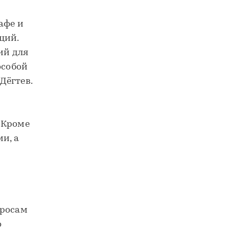
афе и
ций.
ий для
особой
Дёгтев.
 Кроме
и, а
просам
о