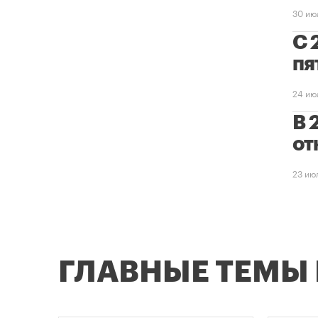
30 ию
С 
пя
24 ию
В 
от
23 ию
ГЛАВНЫЕ ТЕМЫ