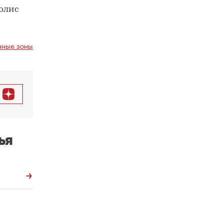
олис
ные зоны
ья