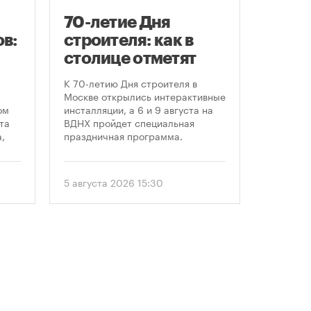
70-летие Дня
Заст
в:
строителя: как в
нача
столице отметят
расп
круглую дату
земе
К 70-летию Дня строителя в
В июле к
профессионального
Москве открылись интерактивные
заключе
ом
инсталляции, а 6 и 9 августа на
договора
праздника
та
ВДНХ пройдет специальная
более че
,
праздничная программа.
сравнен
периодом
ом
50 до 18
еля
статисти
5 августа 2026 15:30
30 июля 
последни
. С
статисти
«ЕРЗ-тре
 и
руководи
девелопе
ии