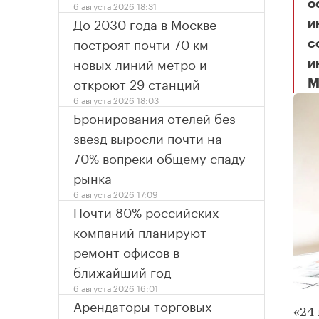
о
6 августа 2026 18:31
До 2030 года в Москве
и
построят почти 70 км
с
новых линий метро и
и
откроют 29 станций
М
6 августа 2026 18:03
Бронирования отелей без
звезд выросли почти на
70% вопреки общему спаду
рынка
6 августа 2026 17:09
Почти 80% российских
компаний планируют
ремонт офисов в
ближайший год
6 августа 2026 16:01
Арендаторы торговых
«24