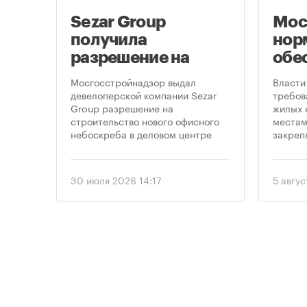
ло
Sezar Group
Мос
ало
получила
нор
разрешение на
обе
строительство
нов
Мосгосстройнадзор выдал
Власти
небоскреба в
пар
пенно
девелоперской компании Sezar
требов
лемных
Group разрешение на
жилых 
«Москва-Сити»
 раз
строительство нового офисного
местам
в
небоскреба в деловом центре
закреп
1
«Москва-Сити». Проект
правит
предусматривает возведение 52-
от 5 ав
строя,
этажного здания высотой 250
вводит
30 июля 2026 14:17
5 авгус
метров.
подход
необхо
парков
торые
площад
ту
устана
период
проект