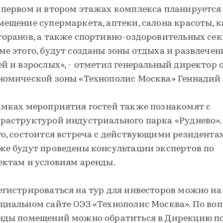
 первом и втором этажах комплекса планируется
мещение супермаркета, аптеки, салона красоты, к
торанов, а также спортивно-оздоровительных сек
ме этого, будут созданы зоны отдыха и развлечен
ей и взрослых», - отметил генеральный директор 
номической зоны «Технополис Москва» Геннадий 
амках мероприятия гостей также познакомят с
раструктурой индустриального парка «Руднево».
го, состоится встреча с действующими резидентам
же будут проведены консультации экспертов по
ектам и условиям аренды.
егистрироваться на тур для инвесторов можно на
циальном сайте ОЭЗ «Технополис Москва». По во
нды помещений можно обратиться в Дирекцию п