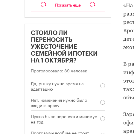
Показать еще
«На
раз
рес
Кро
СТОИЛО ЛИ
дет
ПЕРЕНОСИТЬ
УЖЕСТОЧЕНИЕ
эко
СЕМЕЙНОЙ ИПОТЕКИ
НА 1 ОКТЯБРЯ?
В р
Проголосовало: 89 человек
инф
это
Да, рынку нужно время на
адаптацию
так
объ
Нет, изменения нужно было
вводить сразу
Зар
Нужно было перенести минимум
на год
офи
аре
Программу вообще не стоит