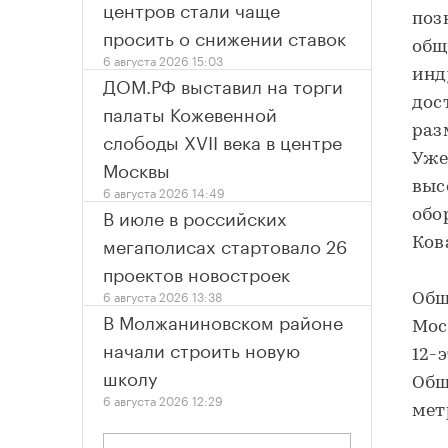
центров стали чаще
поз
просить о снижении ставок
общ
6 августа 2026 15:03
инд
ДОМ.РФ выставил на торги
дос
палаты Кожевенной
раз
слободы XVII века в центре
Уже
Москвы
выс
6 августа 2026 14:49
В июле в российских
обо
мегаполисах стартовало 26
Ков
проектов новостроек
6 августа 2026 13:38
Общ
В Молжаниновском районе
Мос
начали строить новую
12-
школу
Общ
6 августа 2026 12:29
мет