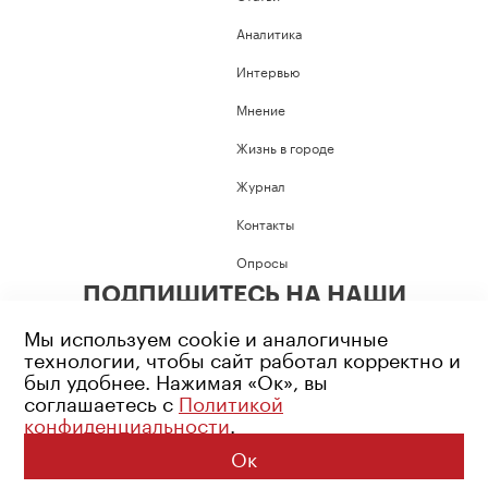
Аналитика
Интервью
Мнение
Жизнь в городе
Журнал
Контакты
Опросы
ПОДПИШИТЕСЬ НА НАШИ
СОЦИАЛЬНЫЕ СЕТИ
Мы используем cookie и аналогичные
технологии, чтобы сайт работал корректно и
был удобнее. Нажимая «Ок», вы
соглашаетесь с
Политикой
конфиденциальности
.
Возрастное ограничение: 16+
Политика конфиденциальности
Ок
© 2026 Все права защищены