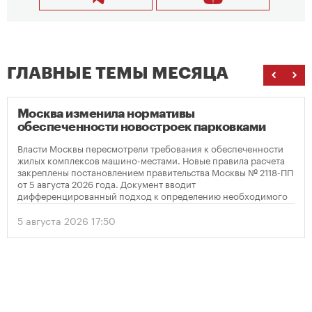
ГЛАВНЫЕ ТЕМЫ МЕСЯЦА
Москва изменила нормативы
обеспеченности новостроек парковками
Власти Москвы пересмотрели требования к обеспеченности
жилых комплексов машино-местами. Новые правила расчета
закреплены постановлением правительства Москвы № 2118-ПП
от 5 августа 2026 года. Документ вводит
дифференцированный подход к определению необходимого
количества парковок в зависимости от площади квартир и
устанавливает переходный период для уже согласованных
5 августа 2026 17:50
проектов.