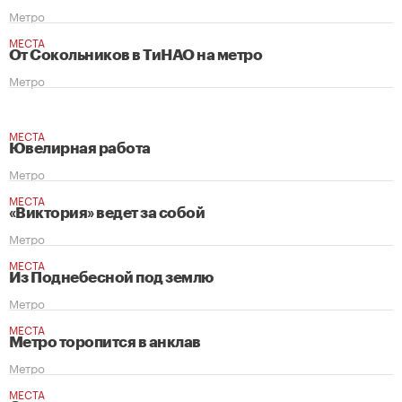
Метро
МЕСТА
От Сокольников в ТиНАО на метро
Метро
МЕСТА
Ювелирная работа
Метро
МЕСТА
«Виктория» ведет за собой
Метро
МЕСТА
Из Поднебесной под землю
Метро
МЕСТА
Метро торопится в анклав
Метро
МЕСТА