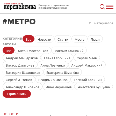
#МЕТРО
115 материалов
Все
Новости
Статьи
Места
Люди
КАТЕГОРИИ
АВТОРЫ
Все
Антон Мастренков
Максим Клинский
Андрей Мещеряков
Елена Егоршина
Сергей Чаев
Виктор Дмитриев
Анна Левченко
Андрей Макарский
Виктория Шаховская
Екатерина Шмелёва
Сергей Антонов
Владимир Иванов
Евгений Калинин
Александр Шибанов
Иван Чернышев
Анастасия Бушуева
Применить
НОВОСТИ