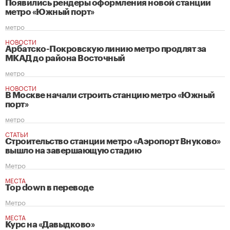
Появились рендеры оформления новой станции
метро «Южный порт»
метро
НОВОСТИ
Арбатско-Покровскую линию метро продлят за
МКАД до района Восточный
метро
НОВОСТИ
В Москве начали строить станцию метро «Южный
порт»
метро
СТАТЬИ
Строительство станции метро «Аэропорт Внуково»
вышло на завершающую стадию
Метро
МЕСТА
Top down в переводе
Метро
МЕСТА
Курс на «Давыдково»