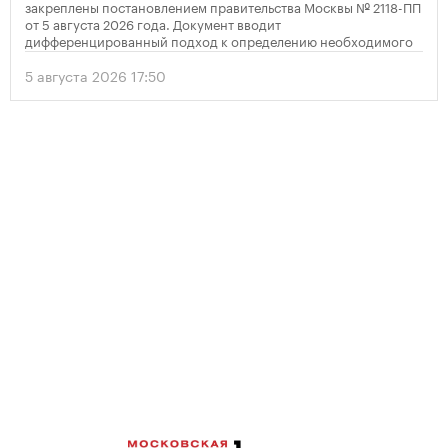
закреплены постановлением правительства Москвы № 2118-ПП
от 5 августа 2026 года. Документ вводит
дифференцированный подход к определению необходимого
количества парковок в зависимости от площади квартир и
устанавливает переходный период для уже согласованных
5 августа 2026 17:50
проектов.