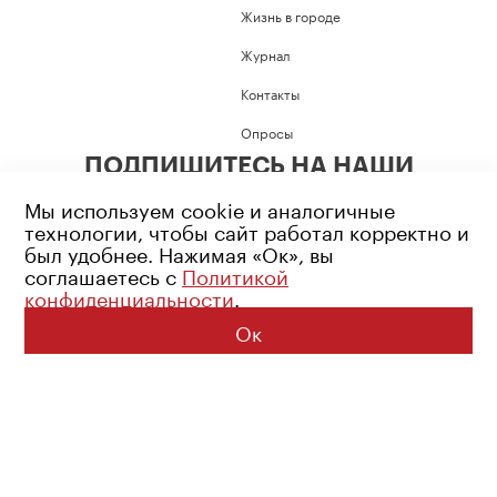
Жизнь в городе
Журнал
Контакты
Опросы
ПОДПИШИТЕСЬ НА НАШИ
СОЦИАЛЬНЫЕ СЕТИ
Мы используем cookie и аналогичные
технологии, чтобы сайт работал корректно и
был удобнее. Нажимая «Ок», вы
соглашаетесь с
Политикой
конфиденциальности
.
Возрастное ограничение: 16+
Политика конфиденциальности
Ок
© 2026 Все права защищены