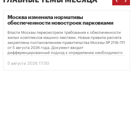
ГЛАВНЫЕ ТЕМЫ МЕСЯЦА
Москва изменила нормативы
обеспеченности новостроек парковками
Власти Москвы пересмотрели требования к обеспеченности
жилых комплексов машино-местами. Новые правила расчета
закреплены постановлением правительства Москвы № 2118-ПП
от 5 августа 2026 года. Документ вводит
дифференцированный подход к определению необходимого
количества парковок в зависимости от площади квартир и
устанавливает переходный период для уже согласованных
5 августа 2026 17:50
проектов.