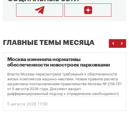
ГЛАВНЫЕ ТЕМЫ МЕСЯЦА
Москва изменила нормативы
обеспеченности новостроек парковками
Власти Москвы пересмотрели требования к обеспеченности
жилых комплексов машино-местами. Новые правила расчета
закреплены постановлением правительства Москвы № 2118-ПП
от 5 августа 2026 года. Документ вводит
дифференцированный подход к определению необходимого
количества парковок в зависимости от площади квартир и
устанавливает переходный период для уже согласованных
5 августа 2026 17:50
проектов.