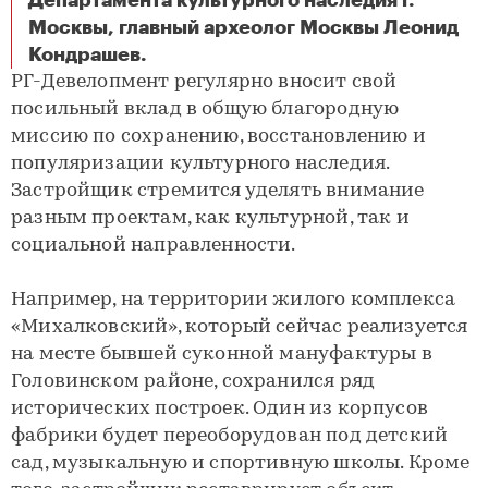
Департамента культурного наследия г.
Москвы, главный археолог Москвы Леонид
НК Икомос вручил благодарность РГ-Девелопмент за сохранение памятников истории и культуры
Кондрашев.
РГ-Девелопмент регулярно вносит свой
посильный вклад в общую благородную
миссию по сохранению, восстановлению и
популяризации культурного наследия.
Застройщик стремится уделять внимание
разным проектам, как культурной, так и
социальной направленности.
Например, на территории жилого комплекса
«Михалковский», который сейчас реализуется
на месте бывшей суконной мануфактуры в
Головинском районе, сохранился ряд
исторических построек. Один из корпусов
фабрики будет переоборудован под детский
сад, музыкальную и спортивную школы. Кроме