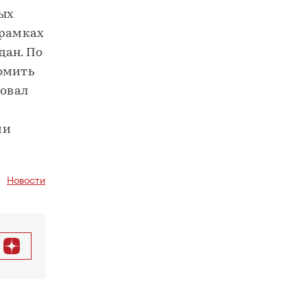
ных
 рамках
дан. По
номить
ровал
ии
Новости