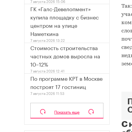
7 августа 2026 15:06
Так
ГК «Галс-Девелопмент»
уча
купила площадку с бизнес
ком
центром на улице
сло
Наметкина
поч
7 августа 2026 13:22
Стоимость строительства
све
частных домов выросла на
нед
10–12%
зем
7 августа 2026 12:41
По программе КРТ в Москве
построят 17 гостиниц
7 августа 2026 11:53
Показать еще
С 