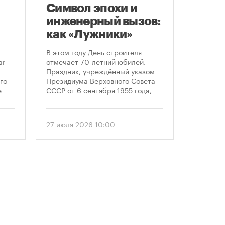
Символ эпохи и
Моск
инженерный вызов:
подд
как «Лужники»
возв
стали символом
леге
В этом году День строителя
Большин
Дня строителя
скул
ar
отмечает 70-летний юбилей.
высказал
Праздник, учреждённый указом
историч
«бал
го
Президиума Верховного Совета
девушки,
Твер
е
СССР от 6 сентября 1955 года,
украшал
впервые отметили 12 августа
Тверской
 52-
1956 года. И главным подарком
голосова
городу к первому Дню строителя
«Активн
27 июля 2026 10:00
6 август
стало открытие Большой
поддерж
спортивной арены «Лужники». С
сообщил
тех пор эти две даты —
профессиональный праздник и
легендарный стадион —
неразрывно связаны в истории
столицы.