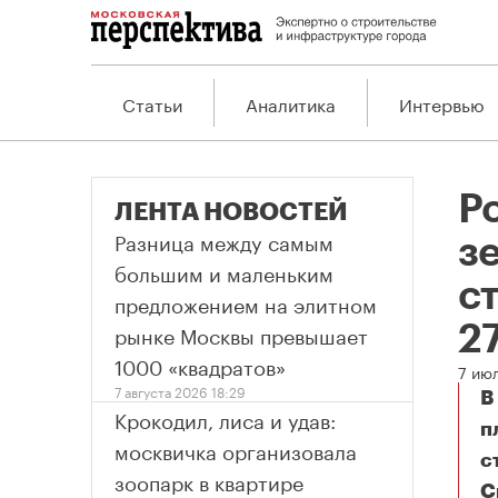
Статьи
Аналитика
Интервью
Р
ЛЕНТА НОВОСТЕЙ
Разница между самым
з
большим и маленьким
с
предложением на элитном
рынке Москвы превышает
27
1000 «квадратов»
7 июл
7 августа 2026 18:29
В
Крокодил, лиса и удав:
п
москвичка организовала
с
зоопарк в квартире
С