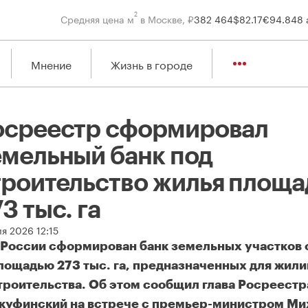
2
Средняя цена м
в Москве, ₽
382 464
$
82.17
€
94.84
8 
Мнение
Жизнь в городе
осреестр сформировал
емельный банк под
троительство жилья площ
3 тыс. га
я 2026 12:15
 России сформирован банк земельных участков
лощадью 273 тыс. га, предназначенных для жил
троительства. Об этом сообщил глава Росреестр
куфинский на встрече с премьер-министром М