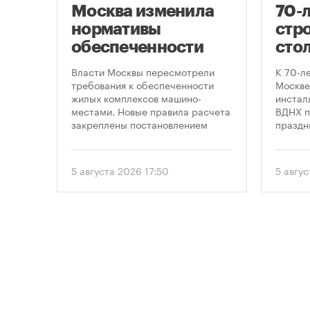
Москва изменила
70-
нормативы
стро
оют
обеспеченности
сто
новостроек
кру
це
Власти Москвы пересмотрели
К 70-л
парковками
про
утах
требования к обеспеченности
Москве
.
жилых комплексов машино-
инсталл
пра
местами. Новые правила расчета
ВДНХ п
закреплены постановлением
праздн
правительства Москвы № 2118-ПП
от 5 августа 2026 года. Документ
вводит дифференцированный
5 августа 2026 17:50
5 авгу
подход к определению
необходимого количества
парковок в зависимости от
площади квартир и
устанавливает переходный
период для уже согласованных
проектов.