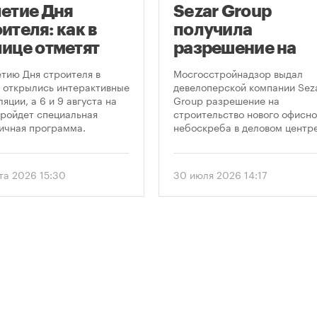
летие Дня
Sezar Group
ителя: как в
получила
лице отметят
разрешение на
глую дату
строительство
етию Дня строителя в
Мосгосстройнадзор выдал
фессионального
небоскреба в
 открылись интерактивные
девелоперской компании Sez
яции, а 6 и 9 августа на
Group разрешение на
здника
«Москва-Сити»
ройдет специальная
строительство нового офисно
ичная программа.
небоскреба в деловом центр
«Москва-Сити». Проект
предусматривает возведение
этажного здания высотой 250
ста 2026 15:30
30 июля 2026 14:17
метров.