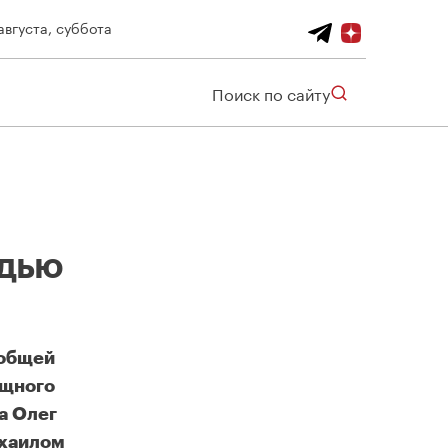
августа, суббота
Поиск по сайту
адью
 общей
ищного
а Олег
ихаилом