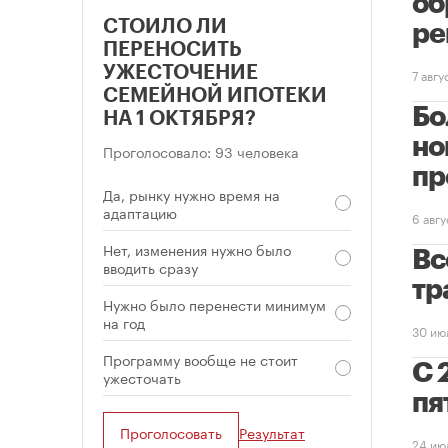
об
СТОИЛО ЛИ
ре
ПЕРЕНОСИТЬ
УЖЕСТОЧЕНИЕ
7 авг
СЕМЕЙНОЙ ИПОТЕКИ
Бо
НА 1 ОКТЯБРЯ?
но
Проголосовало: 93 человека
пр
Да, рынку нужно время на
адаптацию
6 авг
Нет, изменения нужно было
Вс
вводить сразу
тр
Нужно было перенести минимум
на год
30 ию
Программу вообще не стоит
С 
ужесточать
пя
Проголосовать
Результат
24 ию