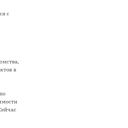
Росреестр сформировал земельный банк под строительство жилья площадью 273 тыс. га
ся с
домства,
ктов в
 по
имости
Сейчас