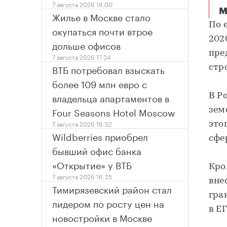
7 августа 2026 18:00
М
Жилье в Москве стало
По 
окупаться почти втрое
2020
дольше офисов
пре
7 августа 2026 17:34
ВТБ потребовал взыскать
стр
более 109 млн евро с
владельца апартаментов в
В Р
Four Seasons Hotel Moscow
зем
7 августа 2026 16:52
это
Wildberries приобрел
сфе
бывший офис банка
«Открытие» у ВТБ
Кро
7 августа 2026 16:25
вне
Тимирязевский район стал
гра
лидером по росту цен на
в Е
новостройки в Москве