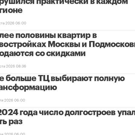
рушился практически в каждом
гионе
уста 2026 06:00
лее половины квартир в
востройках Москвы и Подмосков
одаются со скидками
уста 2026 08:36
е больше ТЦ выбирают полную
ансформацию
ля 2026 06:00
2024 года число долгостроев упал
ть раз
ля 2026 06:00