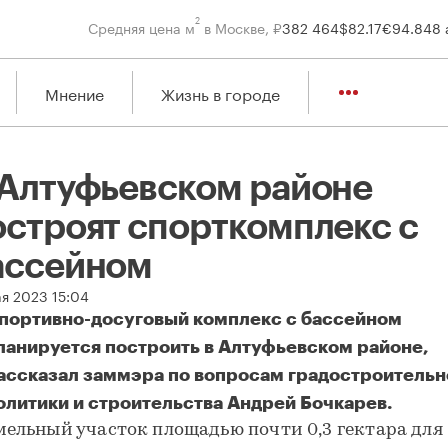
2
Средняя цена м
в Москве, ₽
382 464
$
82.17
€
94.84
8 
Мнение
Жизнь в городе
 Алтуфьевском районе
остроят спорткомплекс с
ассейном
ая 2023 15:04
портивно-досуговый комплекс с бассейном
ланируется построить в Алтуфьевском районе,
ассказал заммэра по вопросам градостроительн
олитики и строительства Андрей Бочкарев.
Алтуфьевском районе построят спорткомплекс с бассейном
мельный участок площадью почти 0,3 гектара для