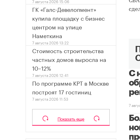
СВА
7 августа 2026 15:06
ГК «Галс-Девелопмент»
сде
купила площадку с бизнес
центром на улице
Наметкина
7 августа 2026 13:22
Стоимость строительства
частных домов выросла на
10–12%
С 
7 августа 2026 12:41
По программе КРТ в Москве
об
построят 17 гостиниц
ре
7 августа 2026 11:53
7 авг
Бо
Показать еще
но
пр