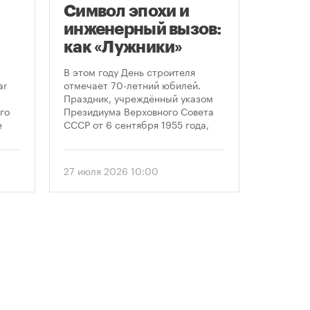
Символ эпохи и
Моск
инженерный вызов:
подд
как «Лужники»
возв
стали символом
леге
В этом году День строителя
Большин
Дня строителя
скул
ar
отмечает 70-летний юбилей.
высказал
Праздник, учреждённый указом
историч
«бал
го
Президиума Верховного Совета
девушки,
Твер
е
СССР от 6 сентября 1955 года,
украшал
впервые отметили 12 августа
Тверской
 52-
1956 года. И главным подарком
голосова
городу к первому Дню строителя
«Активн
27 июля 2026 10:00
6 август
стало открытие Большой
поддерж
спортивной арены «Лужники». С
сообщил
тех пор эти две даты —
профессиональный праздник и
легендарный стадион —
неразрывно связаны в истории
столицы.