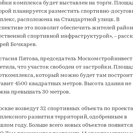
ойки комплекса будет выставлен на торги. Площад
орой планируется разместить спортивно-досуго
плекс, расположена на Стандартной улицк. В
спективе это позволит обеспечить жителей райо
ественной спортивной инфраструктурой», – расс
рей Бочкарев.
стасия Пятова, председатель Москомстройинвест
етила, что участок свободен от застройки. Площа
рткомплекса, который можно будет там построит
тавит 4500 квадратных метров. Высота здания не
жна превышать 30 метров.
оскве возведут 32 спортивных объекта по проект
плексного развития территорий, одобренным в
шлом году. Больше всего новых объектов появится