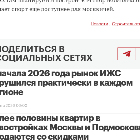
О. Там планируется построить 14 спорткомплексов
лает спорт еще доступнее для москвичей.
Новости
,
Строительст
ПОДЕЛИТЬСЯ В
СОЦИАЛЬНЫХ СЕТЯХ
начала 2026 года рынок ИЖС
рушился практически в каждом
гионе
уста 2026 06:00
лее половины квартир в
востройках Москвы и Подмосков
одаются со скидками