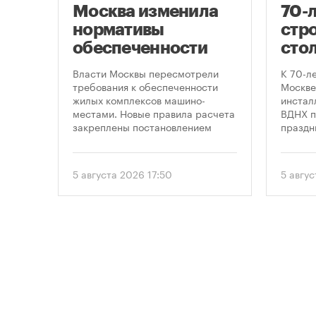
Москва изменила
70-
нормативы
стро
оют
обеспеченности
сто
новостроек
кру
це
Власти Москвы пересмотрели
К 70-л
парковками
про
утах
требования к обеспеченности
Москве
.
жилых комплексов машино-
инсталл
пра
местами. Новые правила расчета
ВДНХ п
закреплены постановлением
праздн
правительства Москвы № 2118-ПП
от 5 августа 2026 года. Документ
вводит дифференцированный
5 августа 2026 17:50
5 авгу
подход к определению
необходимого количества
парковок в зависимости от
площади квартир и
устанавливает переходный
период для уже согласованных
проектов.