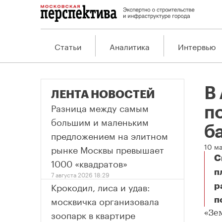
Статьи
Аналитика
Интервью
В
ЛЕНТА НОВОСТЕЙ
Разница между самым
п
большим и маленьким
б
предложением на элитном
10 м
рынке Москвы превышает
С
1000 «квадратов»
п
7 августа 2026 18:29
Крокодил, лиса и удав:
р
москвичка организовала
п
В 
зоопарк в квартире
«Зе