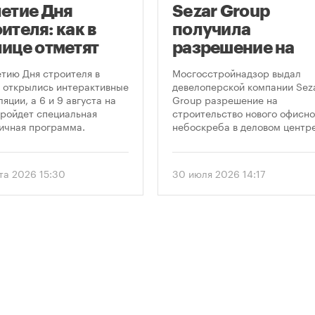
летие Дня
Sezar Group
ителя: как в
получила
лице отметят
разрешение на
глую дату
строительство
етию Дня строителя в
Мосгосстройнадзор выдал
фессионального
небоскреба в
 открылись интерактивные
девелоперской компании Sez
яции, а 6 и 9 августа на
Group разрешение на
здника
«Москва-Сити»
ройдет специальная
строительство нового офисно
ичная программа.
небоскреба в деловом центр
«Москва-Сити». Проект
предусматривает возведение
этажного здания высотой 250
ста 2026 15:30
30 июля 2026 14:17
метров.