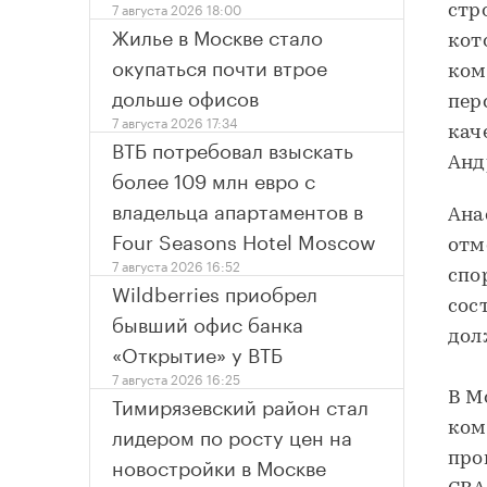
7 августа 2026 18:00
стр
Жилье в Москве стало
кот
окупаться почти втрое
ком
дольше офисов
пер
7 августа 2026 17:34
кач
ВТБ потребовал взыскать
Анд
более 109 млн евро с
владельца апартаментов в
Ана
Four Seasons Hotel Moscow
отм
7 августа 2026 16:52
спо
Wildberries приобрел
сос
бывший офис банка
дол
«Открытие» у ВТБ
7 августа 2026 16:25
В М
Тимирязевский район стал
ком
лидером по росту цен на
про
новостройки в Москве