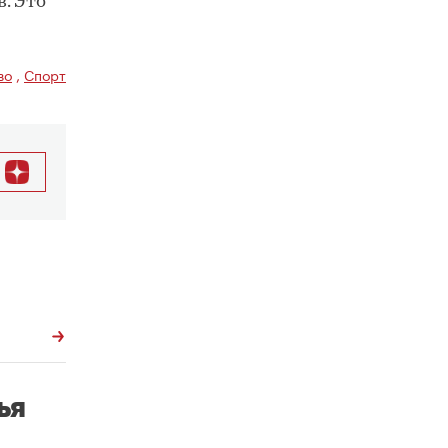
. Это
во
,
Спорт
ья