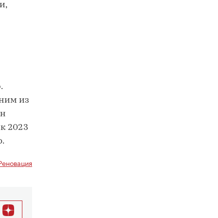
и,
.
дним из
ен
к 2023
.
Реновация