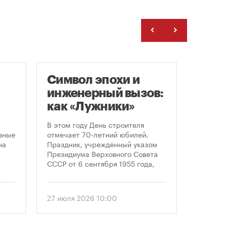
Символ эпохи и
Гайд
инженерный вызов:
«Арх
как «Лужники»
С 23 по 
стали символом
Никола-
В этом году День строителя
области 
ого
Дня строителя
вные
отмечает 70-летний юбилей.
современ
на
Праздник, учреждённый указом
архитект
Президиума Верховного Совета
этом год
СССР от 6 сентября 1955 года,
«Маршру
впервые отметили 12 августа
Организ
1956 года. И главным подарком
гостям о
городу к первому Дню строителя
27 июля 2026 10:00
24 июля 
маршруто
стало открытие Большой
как боль
спортивной арены «Лужники». С
простран
тех пор эти две даты —
перформ