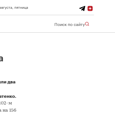
августа, пятница
Поиск по сайту
а
ли два
атенко.
В поселении Десеновское в новой Москве построили два дома по реновации
102-м
 на 156