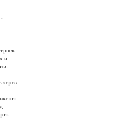
 -
строек
х и
ии.
 через
ложены
д
уры.