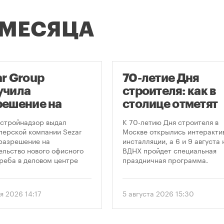
 МЕСЯЦА
ar Group
70-летие Дня
учила
строителя: как в
решение на
столице отметят
оительство
круглую дату
стройнадзор выдал
К 70-летию Дня строителя в
оскреба в
профессиональн
перской компании Sezar
Москве открылись интеракти
разрешение на
инсталляции, а 6 и 9 августа 
сква-Сити»
праздника
ельство нового офисного
ВДНХ пройдет специальная
реба в деловом центре
праздничная программа.
а-Сити». Проект
матривает возведение 52-
го здания высотой 250
я 2026 14:17
5 августа 2026 15:30
.