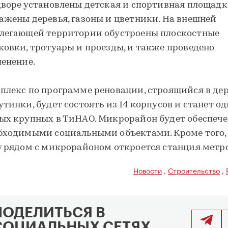
дворе установлены детская и спортивная площадк
ажены деревья, газоны и цветники. На внешней
легающей территории обустроены плоскостные
ковки, тротуары и проезды, и также проведено
ленение.
плекс по программе реновации, строящийся в дер
утинки, будет состоять из 14 корпусов и станет о
ых крупных в ТиНАО. Микрорайон будет обеспеч
бходимыми социальными объектами. Кроме того, 
у рядом с микрорайоном откроется станция метро
Новости
,
Строительство
,
ПОДЕЛИТЬСЯ В
СОЦИАЛЬНЫХ СЕТЯХ