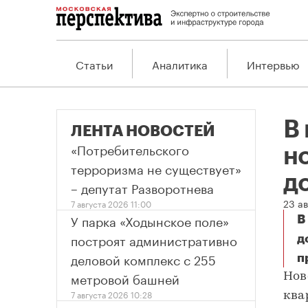
Статьи
Аналитика
Интервью
В
ЛЕНТА НОВОСТЕЙ
«Потребительского
н
терроризма не существует»
д
– депутат Разворотнева
23 ав
7 августа 2026 11:00
У парка «Ходынское поле»
В
построят административно
д
деловой комплекс с 255
п
метровой башней
Нов
7 августа 2026 10:28
ква