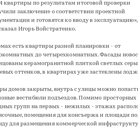
44 квартиры по результатам итоговой проверки
учили заключение о соответствии проектной
ументации и готовятся ко вводу в эксплуатацию»,
сказал Игорь Войстратенко.
омах есть квартиры разной планировки - от
окомнатных до четырехкомнатных. Фасады ново
ицованы керамогранитной плиткой светлых серы
евых оттенков, в квартирах уже застеклены лодж
ры домов закрыты, внутрь с улицы можно попасть
озные вестибюли подъездов. Помимо просторных
дных групп на первых - нежилых - этажах распо
ясочные, помещения для консъержа и площади по
нду для размещения коммерческой инфраструкт