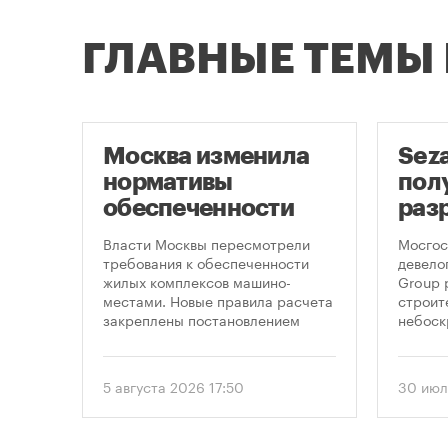
ГЛАВНЫЕ ТЕМЫ
Москва изменила
Sez
нормативы
пол
оют
обеспеченности
раз
новостроек
стр
це
Власти Москвы пересмотрели
Мосгос
парковками
неб
утах
требования к обеспеченности
девело
.
жилых комплексов машино-
Group 
«Мо
местами. Новые правила расчета
строит
закреплены постановлением
небоск
правительства Москвы № 2118-ПП
«Москв
от 5 августа 2026 года. Документ
предус
вводит дифференцированный
этажно
5 августа 2026 17:50
30 июл
подход к определению
метров
необходимого количества
парковок в зависимости от