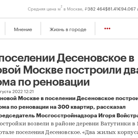
2
Средняя цена м
в Москве, ₽
382 464
$
81.41
€
94.06
7 
Мнение
Жизнь в городе
 поселении Десеновское в
овой Москве построили дв
ома по реновации
густа 2022 12:21
 новой Москве в поселении Десеновское построи
ома по реновации на 300 квартир, рассказал
редседатель Мосгосстройнадзора Игоря Войстр
остройки возвели в районе деревни Ватутинки в 
ртале поселения Десеновское. «Два жилых корпуса