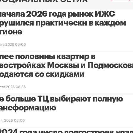
начала 2026 года рынок ИЖС
рушился практически в каждом
гионе
уста 2026 06:00
лее половины квартир в
востройках Москвы и Подмосков
одаются со скидками
уста 2026 08:36
е больше ТЦ выбирают полную
ансформацию
ля 2026 06:00
2024 года число долгостроев упал