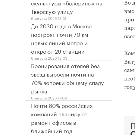
скульптуры «балерины» на
Во 
Тверскую улицу
выс
6 августа 2026 18:31
при
До 2030 года в Москве
пар
построят почти 70 км
озе
новых линий метро и
откроют 29 станций
Ком
6 августа 2026 18:03
Ват
Бронирования отелей без
сам
звезд выросли почти на
нео
70% вопреки общему спаду
год
рынка
6 августа 2026 17:09
Почти 80% российских
компаний планируют
ремонт офисов в
ближайший год