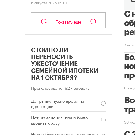
6 августа 2026 16:01
С 
Показать еще
об
ре
7 авг
СТОИЛО ЛИ
Бо
ПЕРЕНОСИТЬ
УЖЕСТОЧЕНИЕ
но
СЕМЕЙНОЙ ИПОТЕКИ
пр
НА 1 ОКТЯБРЯ?
Проголосовало: 92 человека
6 авг
Вс
Да, рынку нужно время на
адаптацию
тр
Нет, изменения нужно было
30 ию
вводить сразу
С 
Нужно было перенести минимум