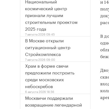
Национальный
и 1
космический центр
пол
признали лучшим
док
строительным проектом
рас
2025 года
7 августа 2026 09:45
В д
В Москве открыли
одн
ситуационный центр
обл
Стройкомплекса
беж
7 августа 2026 09:00
Храм в форме свечи
Дво
предложили построить
скв
среди московских
вхо
небоскребов
кол
6 августа 2026 18:56
Москвичи поддержали
аре
возвращение легендарной