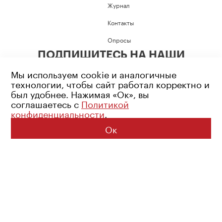
Журнал
Контакты
Опросы
ПОДПИШИТЕСЬ НА НАШИ
СОЦИАЛЬНЫЕ СЕТИ
Мы используем cookie и аналогичные
технологии, чтобы сайт работал корректно и
был удобнее. Нажимая «Ок», вы
соглашаетесь с
Политикой
конфиденциальности
.
Возрастное ограничение: 16+
Политика конфиденциальности
Ок
© 2026 Все права защищены