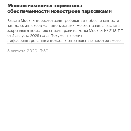
Москва изменила нормативы
обеспеченности новостроек парковками
Власти Москвы пересмотрели требования к обеспеченности
жилых комплексов машино-местами. Новые правила расчета
закреплены постановлением правительства Москвы № 2118-ПП
от 5 августа 2026 года. Документ вводит
дифференцированный подход к определению необходимого
количества парковок в зависимости от площади квартир и
устанавливает переходный период для уже согласованных
5 августа 2026 17:50
проектов.